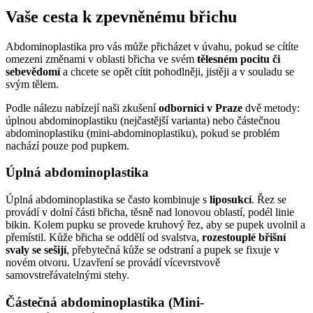
Vaše cesta k zpevněnému břichu
Abdominoplastika pro vás může přicházet v úvahu, pokud se cítíte
omezeni změnami v oblasti břicha ve svém
tělesném pocitu či
sebevědomí
a chcete se opět cítit pohodlněji, jistěji a v souladu se
svým tělem.
Podle nálezu nabízejí naši zkušení
odborníci v Praze
dvě metody:
úplnou abdominoplastiku (nejčastější varianta) nebo částečnou
abdominoplastiku (mini-abdominoplastiku), pokud se problém
nachází pouze pod pupkem.
Úplná abdominoplastika
Úplná abdominoplastika se často kombinuje s
liposukcí
. Řez se
provádí v dolní části břicha, těsně nad lonovou oblastí, podél linie
bikin. Kolem pupku se provede kruhový řez, aby se pupek uvolnil a
přemístil. Kůže břicha se oddělí od svalstva,
rozestouplé břišní
svaly se sešijí
, přebytečná kůže se odstraní a pupek se fixuje v
novém otvoru. Uzavření se provádí vícevrstvově
samovstreřávatelnými stehy.
Částečná abdominoplastika (Mini-