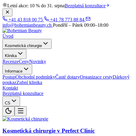
Letní akce: 10 % do 31. srpna
Bezplatná konzultace
+41 43 818 00 75
+41 78 773 88 84
info@bohemianbeauty.ch
Pondělí – Pátek 09:00–18:00
Úvod
Kosmetická chirurgie
Klinika
Recenze
Ceny
Novinky
Informace
Postup
Obchodní podmínky
Časté dotazy
Organizace cesty
Dárkový
poukaz
Zubní klinika
Kontakt
Bezplatná konzultace
CS
Kosmetická chirurgie v Perfect Clinic