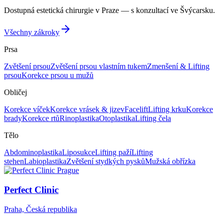
Dostupná estetická chirurgie v Praze — s konzultací ve Švýcarsku.
Všechny zákroky
Prsa
Zvětšení prsou
Zvětšení prsou vlastním tukem
Zmenšení & Lifting
prsou
Korekce prsou u mužů
Obličej
Korekce víček
Korekce vrásek & jizev
Facelift
Lifting krku
Korekce
brady
Korekce rtů
Rinoplastika
Otoplastika
Lifting čela
Tělo
Abdominoplastika
Liposukce
Lifting paží
Lifting
stehen
Labioplastika
Zvětšení stydkých pysků
Mužská obřízka
Perfect Clinic
Praha, Česká republika