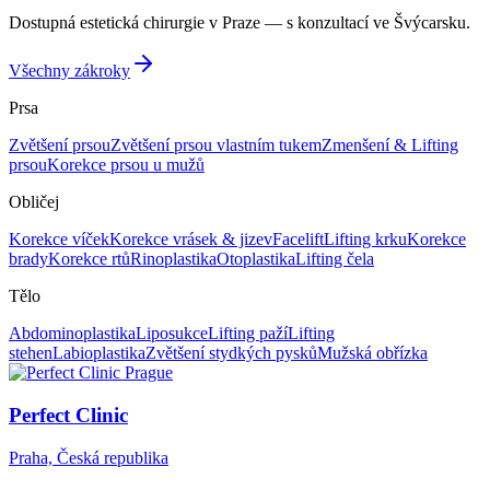
Dostupná estetická chirurgie v Praze — s konzultací ve Švýcarsku.
Všechny zákroky
Prsa
Zvětšení prsou
Zvětšení prsou vlastním tukem
Zmenšení & Lifting
prsou
Korekce prsou u mužů
Obličej
Korekce víček
Korekce vrásek & jizev
Facelift
Lifting krku
Korekce
brady
Korekce rtů
Rinoplastika
Otoplastika
Lifting čela
Tělo
Abdominoplastika
Liposukce
Lifting paží
Lifting
stehen
Labioplastika
Zvětšení stydkých pysků
Mužská obřízka
Perfect Clinic
Praha, Česká republika