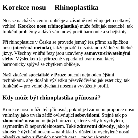
Korekce nosu -- Rhinoplastika
Nos se nachází v centru obličeje a zásadně ovlivňuje jeho celkový
vzhled.
Korekce nosu (rhinoplastika)
může řešit jak estetické, tak
funkční problémy a dává vám nový pocit harmonie a sebejistoty.
Při rhinoplastice v Česku se provede jemný řez přímo za špičkou
nosu (
otevřená metoda
), takže později nezůstanou žádné viditelné
jizvy. Všechny vnitřní řezy jsou uzavřeny
samovstreřávatelnými
stehy
. Výsledkem je přirozeně vypadající tvar nosu, který
harmonicky splývá se zbytkem obličeje.
Naši zkušení
specialisté v Praze
pracují nejmodernějšími
technikami, aby dosáhli výsledku přesvědčivého jak esteticky, tak
funkčně -- pro volné dýchání nosem a vyvážený profil.
Kdy může být rhinoplastika přínosná?
Korekce nosu může být přínosná, pokud je tvar nebo proporce nosu
vnímány jako trvalá zátěž ovlivňující
sebevědomí
. Stejně tak po
zlomenině nosu
nebo jiných úrazech, které vedly k vychylení,
asymetriím či nepravidelnostem. Také
zdravotní důvody
, jako je
zhoršené dýchání nosem -- například v důsledku vychylené nosní
přepážky nebo zúžených nosních cest -- mohou korekci