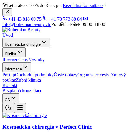
Letní akce: 10 % do 31. srpna
Bezplatná konzultace
+41 43 818 00 75
+41 78 773 88 84
info@bohemianbeauty.ch
Pondělí – Pátek 09:00–18:00
Úvod
Kosmetická chirurgie
Klinika
Recenze
Ceny
Novinky
Informace
Postup
Obchodní podmínky
Časté dotazy
Organizace cesty
Dárkový
poukaz
Zubní klinika
Kontakt
Bezplatná konzultace
CS
Kosmetická chirurgie v Perfect Clinic