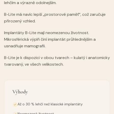
lehčím a výrazně odolnejším.
B-Lite má navíc lepší „prostorové paměť“, což zaručuje
přirozený vzhled.
Implantáty B-Lite mají neomezenou životnost.
Mikrosférická výplň činí implantát průhlednějším a
usnadňuje mamografii.
B-Lite je k dispozici v obou tvarech – kulatý i anatomicky
tvarovaný, ve všech velikostech.
Výhody
Až o 30 % lehčí než klasické implantáty
Neomezená životnost