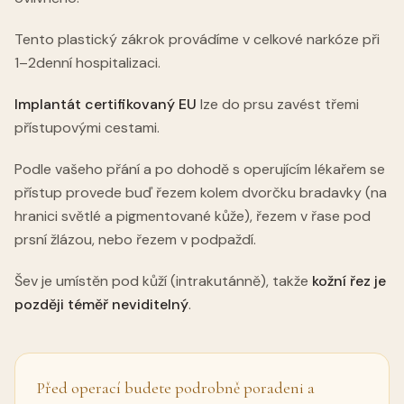
Tento plastický zákrok provádíme v celkové narkóze při
1–2denní hospitalizaci.
Implantát certifikovaný EU
lze do prsu zavést třemi
přístupovými cestami.
Podle vašeho přání a po dohodě s operujícím lékařem se
přístup provede buď řezem kolem dvorčku bradavky (na
hranici světlé a pigmentované kůže), řezem v řase pod
prsní žlázou, nebo řezem v podpaždí.
Šev je umístěn pod kůží (intrakutánně), takže
kožní řez je
později téměř neviditelný
.
Před operací budete podrobně poradeni a