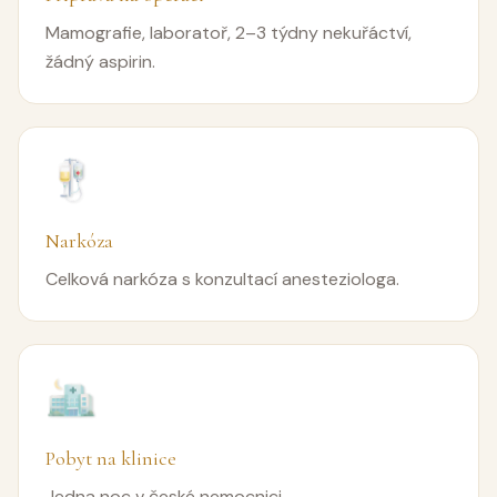
Mamografie, laboratoř, 2–3 týdny nekuřáctví,
žádný aspirin.
Narkóza
Celková narkóza s konzultací anesteziologa.
Pobyt na klinice
Jedna noc v české nemocnici.