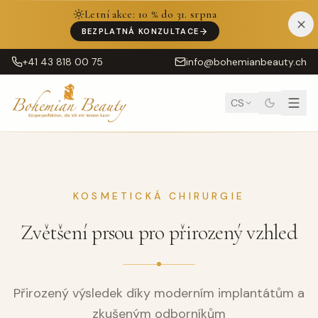
Letní akce: 10 % do 31. srpna
BEZPLATNÁ KONZULTACE
+41 43 818 00 75
info@bohemianbeauty.ch
CS
KOSMETICKÁ CHIRURGIE
Zvětšení prsou pro přirozený vzhled
Přirozený výsledek díky moderním implantátům a
zkušeným odborníkům