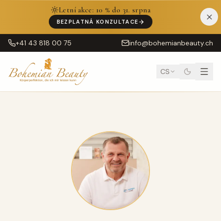
Letní akce: 10 % do 31. srpna
BEZPLATNÁ KONZULTACE
+41 43 818 00 75
info@bohemianbeauty.ch
CS