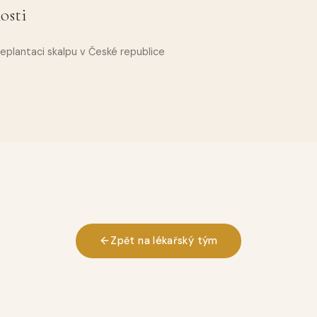
osti
eplantaci skalpu v České republice
Zpět na lékařský tým