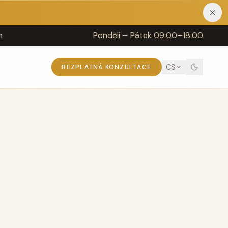
h
Pondělí – Pátek 09:00–18:00
CS
BEZPLATNÁ KONZULTACE
M
TĚLO
Abdominoplastika
Liposukce
Dr. Jiří Paděra
Dr. Jiří Ferra
Dr. Jakub Miletín
Lifting paží
Lifting stehen
ý
Dr. Kateřina Fajtová
Dr. Richard Billich
Dr. Kateřina Kiss
Labioplastika
Zvětšení stydkých pysků