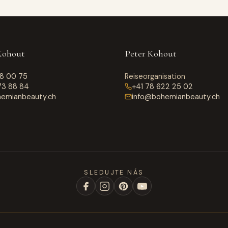
Kohout
Peter Kohout
18 00 75
Reiseorganisation
73 88 84
+41 78 622 25 02
emianbeauty.ch
info@bohemianbeauty.ch
SLEDUJTE NÁS