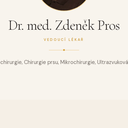
Dr. Pavel Coufal
Rinoplastika
Dr. med. Zdeněk Pros
Otoplastika
Lifting čela
VEDOUCÍ LÉKAŘ
chirurgie, Chirurgie prsu, Mikrochirurgie, Ultrazvukov