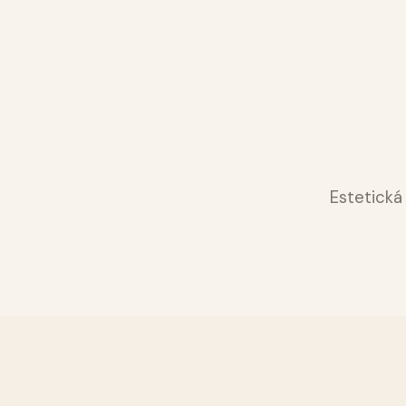
Praha, Česká republika
Clinic
Prozkoumat kliniku
Dostupná estetická chirurgie v Praze — s
konzultací ve Švýcarsku.
Všechny zákroky
Estetická 