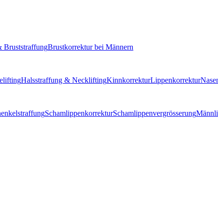
 Bruststraffung
Brustkorrektur bei Männern
lifting
Halsstraffung & Necklifting
Kinnkorrektur
Lippenkorrektur
Nasen
enkelstraffung
Schamlippenkorrektur
Schamlippenvergrösserung
Männli