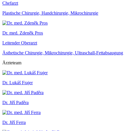
Chefarzt
Plastische Chirurgie, Handchirurgie, Mikrochirurgie
Dr. med. Zdeněk Pros
Leitender Oberarzt
Ästhetische Chirurgie, Mikrochirurgie, Ultraschall-Fettabsaugung
Ärzteteam
Dr. Lukáš Frajer
Dr. Jiří Paděra
Dr. Jiří Ferra