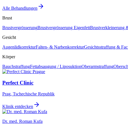
Alle Behandlungen
Brust
Brustvergrösserung
Brustvergrösserung Eigenfett
Brustverkleinerung &
Gesicht
Augenlidkorrektur
Falten- & Narbenkorrektur
Gesichtsstraffung & Face
Körper
Bauchstraffung
Fettabsaugung / Liposuktion
Oberarmstraffung
Obersch
Perfect Clinic
Prag, Tschechische Republik
Klinik entdecken
Dr. med. Roman Kufa