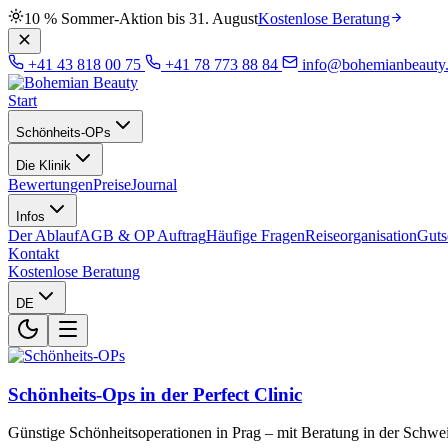
10 % Sommer-Aktion bis 31. August
Kostenlose Beratung
+41 43 818 00 75
+41 78 773 88 84
info@bohemianbeauty
Start
Schönheits-OPs
Die Klinik
Bewertungen
Preise
Journal
Infos
Der Ablauf
AGB & OP Auftrag
Häufige Fragen
Reiseorganisation
Guts
Kontakt
Kostenlose Beratung
DE
Schönheits-Ops in der Perfect Clinic
Günstige Schönheitsoperationen in Prag – mit Beratung in der Schwei