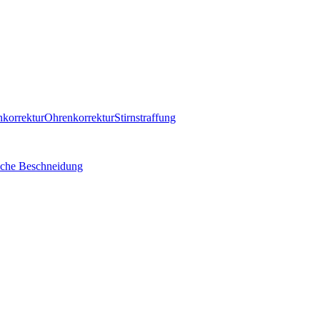
korrektur
Ohrenkorrektur
Stirnstraffung
che Beschneidung