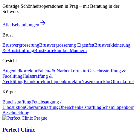
Günstige Schönheitsoperationen in Prag – mit Beratung in der
Schweiz.
Alle Behandlungen
Brust
Brustvergrösserung
Brustvergrösserung Eigenfett
Brustverkleinerung
& Bruststraffung
Brustkorrektur bei Männern
Gesicht
Augenlidkorrektur
Falten- & Narbenkorrektur
Gesichtsstraffung &
Facelifting
Halsstraffung &
Necklifting
Kinnkorrektur
Lippenkorrektur
Nasenkorrektur
Ohrenkorrek
Körper
Bauchstraffung
Fettabsaugung /
Liposuktion
Oberarmstraffung
Oberschenkelstraffung
Schamlippenkorr
Beschneidung
Perfect Clinic