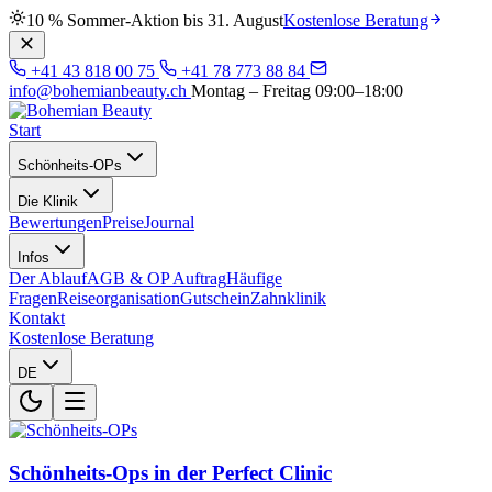
10 % Sommer-Aktion bis 31. August
Kostenlose Beratung
+41 43 818 00 75
+41 78 773 88 84
info@bohemianbeauty.ch
Montag – Freitag 09:00–18:00
Start
Schönheits-OPs
Die Klinik
Bewertungen
Preise
Journal
Infos
Der Ablauf
AGB & OP Auftrag
Häufige
Fragen
Reiseorganisation
Gutschein
Zahnklinik
Kontakt
Kostenlose Beratung
DE
Schönheits-Ops in der Perfect Clinic