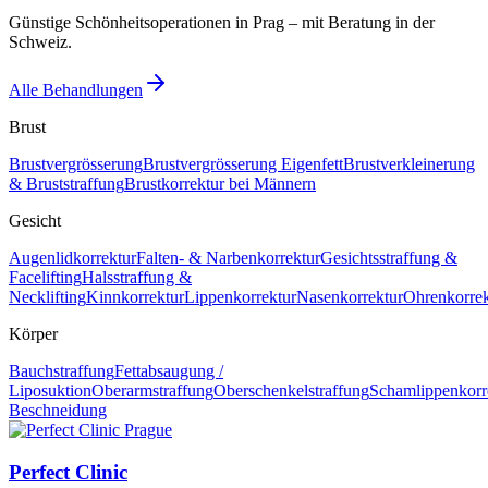
Günstige Schönheitsoperationen in Prag – mit Beratung in der
Schweiz.
Alle Behandlungen
Brust
Brustvergrösserung
Brustvergrösserung Eigenfett
Brustverkleinerung
& Bruststraffung
Brustkorrektur bei Männern
Gesicht
Augenlidkorrektur
Falten- & Narbenkorrektur
Gesichtsstraffung &
Facelifting
Halsstraffung &
Necklifting
Kinnkorrektur
Lippenkorrektur
Nasenkorrektur
Ohrenkorrek
Körper
Bauchstraffung
Fettabsaugung /
Liposuktion
Oberarmstraffung
Oberschenkelstraffung
Schamlippenkorr
Beschneidung
Perfect Clinic