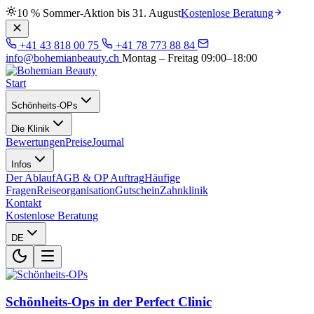
10 % Sommer-Aktion bis 31. August
Kostenlose Beratung
+41 43 818 00 75
+41 78 773 88 84
info@bohemianbeauty.ch
Montag – Freitag 09:00–18:00
Start
Schönheits-OPs
Die Klinik
Bewertungen
Preise
Journal
Infos
Der Ablauf
AGB & OP Auftrag
Häufige
Fragen
Reiseorganisation
Gutschein
Zahnklinik
Kontakt
Kostenlose Beratung
DE
Schönheits-Ops in der Perfect Clinic