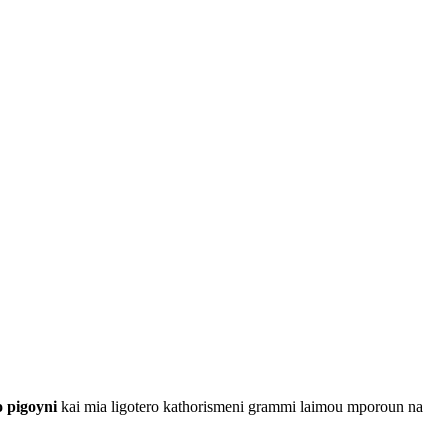
o pigoyni
kai mia ligotero kathorismeni grammi laimou mporoun na