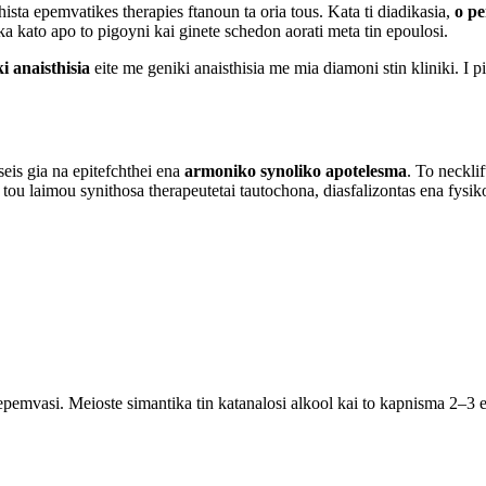
ista epemvatikes therapies ftanoun ta oria tous. Kata ti diadikasia,
o pe
ika kato apo to pigoyni kai ginete schedon aorati meta tin epoulosi.
ki anaisthisia
eite me geniki anaisthisia me mia diamoni stin kliniki. I pio 
eis gia na epitefchthei ena
armoniko synoliko apotelesma
. To neckli
ochi tou laimou synithosa therapeutetai tautochona, diasfalizontas ena fy
n epemvasi. Meioste simantika tin katanalosi alkool kai to kapnisma 2–3