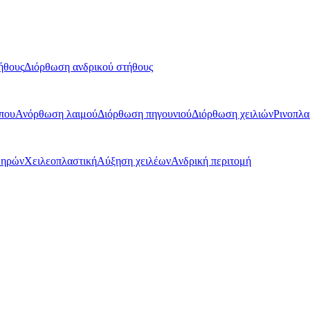
ήθους
Διόρθωση ανδρικού στήθους
που
Ανόρθωση λαιμού
Διόρθωση πηγουνιού
Διόρθωση χειλιών
Ρινοπλα
μηρών
Χειλεοπλαστική
Αύξηση χειλέων
Ανδρική περιτομή