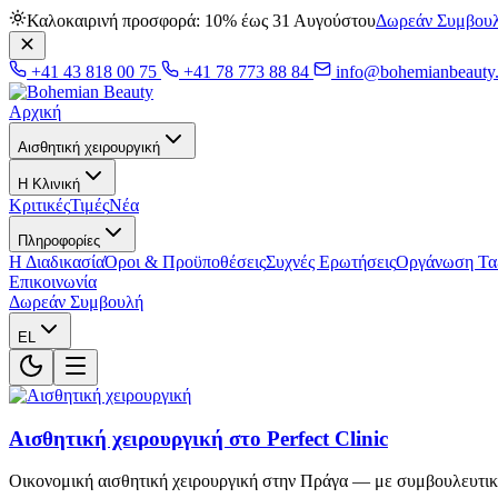
Καλοκαιρινή προσφορά: 10% έως 31 Αυγούστου
Δωρεάν Συμβου
+41 43 818 00 75
+41 78 773 88 84
info@bohemianbeauty
Αρχική
Αισθητική χειρουργική
Η Κλινική
Κριτικές
Τιμές
Νέα
Πληροφορίες
Η Διαδικασία
Όροι & Προϋποθέσεις
Συχνές Ερωτήσεις
Οργάνωση Ταξ
Επικοινωνία
Δωρεάν Συμβουλή
EL
Αισθητική χειρουργική στο Perfect Clinic
Οικονομική αισθητική χειρουργική στην Πράγα — με συμβουλευτικ