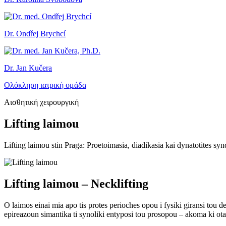
Dr. Ondřej Brychcí
Dr. Jan Kučera
Ολόκληρη ιατρική ομάδα
Αισθητική χειρουργική
Lifting laimou
Lifting laimou stin Praga: Proetoimasia, diadikasia kai dynatotites 
Lifting laimou – Necklifting
O laimos einai mia apo tis protes perioches opou i fysiki giransi tou d
epireazoun simantika ti synoliki entyposi tou prosopou – akoma ki ot