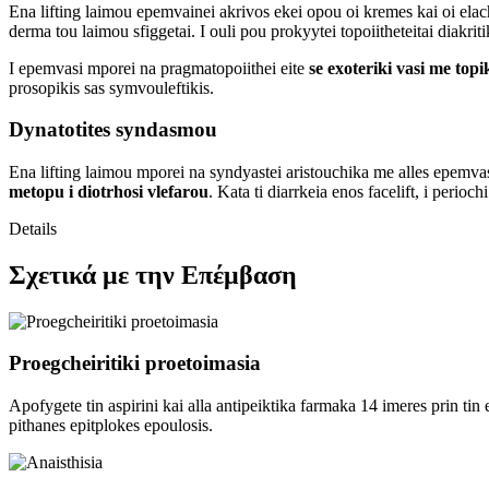
Ena lifting laimou epemvainei akrivos ekei opou oi kremes kai oi elach
derma tou laimou sfiggetai. I ouli pou prokyytei topoiitheteitai diakrit
I epemvasi mporei na pragmatopoiithei eite
se exoteriki vasi me topi
prosopikis sas symvouleftikis.
Dynatotites syndasmou
Ena lifting laimou mporei na syndyastei aristouchika me alles epemvas
metopu i diotrhosi vlefarou
. Kata ti diarrkeia enos facelift, i peri
Details
Σχετικά με την Επέμβαση
Proegcheiritiki proetoimasia
Apofygete tin aspirini kai alla antipeiktika farmaka 14 imeres prin ti
pithanes epitplokes epoulosis.