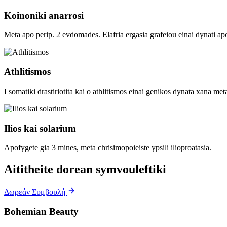
Koinoniki anarrosi
Meta apo perip. 2 evdomades. Elafria ergasia grafeiou einai dynati apo
Athlitismos
I somatiki drastiriotita kai o athlitismos einai genikos dynata xana me
Ilios kai solarium
Apofygete gia 3 mines, meta chrisimopoieiste ypsili ilioproatasia.
Aititheite dorean symvouleftiki
Δωρεάν Συμβουλή
Bohemian Beauty