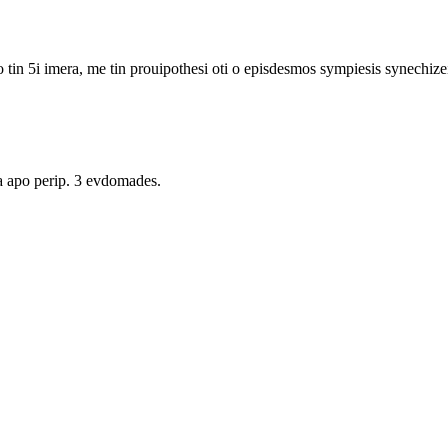
 tin 5i imera, me tin prouipothesi oti o episdesmos sympiesis synechizei 
ta apo perip. 3 evdomades.