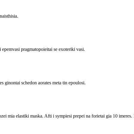
aisthisia.
 i epemvasi pragmatopoieitai se exoteriki vasi.
les ginontai schedon aorates meta tin epoulosi.
 mia elastiki maska. Afti i sympiesi prepei na forietai gia 10 imeres. I x