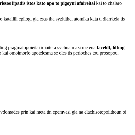
rissos lipadis istos kato apo to pigoyni afaireitai
kai to chalaro
katallili epilogi gia esas tha syzitithei atomika kata ti diarrkeia tis
fting pragmatopoieitai idiaitera sychna mazi me ena
facelift, lifting
siko kai omoimorfo apotelesma se oles tis perioches tou prosopou.
 evdomades prin kai meta tin epemvasi gia na elachisotopoiithoun oi