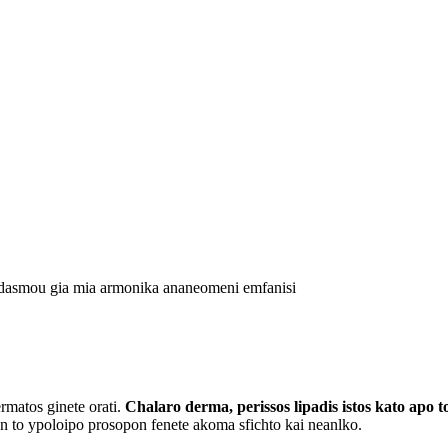
syndasmou gia mia armonika ananeomeni emfanisi
ermatos ginete orati.
Chalaro derma, perissos lipadis istos kato apo t
an to ypoloipo prosopon fenete akoma sfichto kai neanlko.