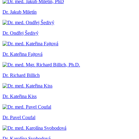
Dr. Jakub Miletín
Dr. Ondřej Šedivý
Dr. Kateřina Fajtová
Dr. Richard Billich
Dr. Kateřina Kiss
Dr. Pavel Coufal
Dr. Karolína Svobodová