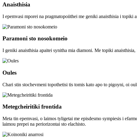
Anaisthisia
I epemvasi mporei na pragmatopoiithei me geniki anaisthisia i topiki an
Paramoni sto nosokomeio
I geniki anaisthisia apaitei synitha mia diamoni. Me topiki anaisthisia,
Oules
Chari stin stochevmeni topothetisi tis tomis kato apo to pigoyni, oi ou
Metegcheiritiki frontida
Meta tin epemvasi, o laimos tyligetai me episdesmo sympiesis i efarmozei
laimou prepei na periorizontai sto elachisto.