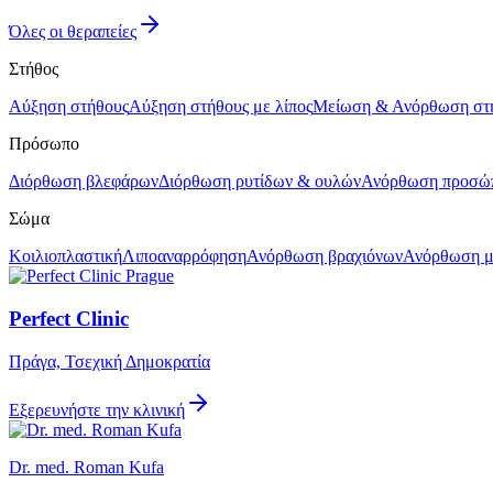
Όλες οι θεραπείες
Στήθος
Αύξηση στήθους
Αύξηση στήθους με λίπος
Μείωση & Ανόρθωση στ
Πρόσωπο
Διόρθωση βλεφάρων
Διόρθωση ρυτίδων & ουλών
Ανόρθωση προσώ
Σώμα
Κοιλιοπλαστική
Λιποαναρρόφηση
Ανόρθωση βραχιόνων
Ανόρθωση 
Perfect Clinic
Πράγα, Τσεχική Δημοκρατία
Εξερευνήστε την κλινική
Dr. med. Roman Kufa