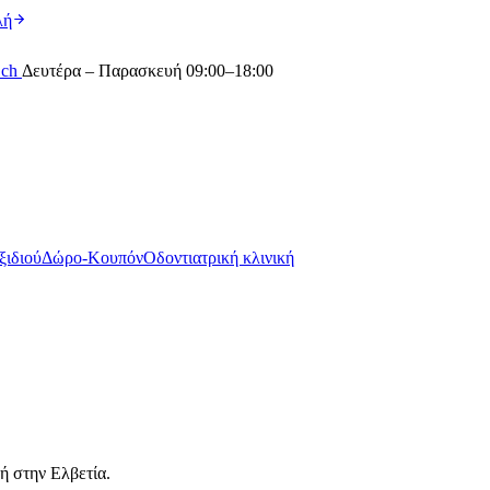
λή
.ch
Δευτέρα – Παρασκευή 09:00–18:00
ιδιού
Δώρο-Κουπόν
Οδοντιατρική κλινική
ή στην Ελβετία.