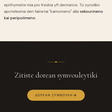
epithymeite mia pio freskia yfi dermatos. To synoliko
apotelesma den fainetai "kamomeno" alla
xekourmeno
kai peripoiimeno
.
Zitiste dorean symvouleytiki
ΔΩΡΕΆΝ ΣΥΜΒΟΥΛΉ