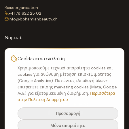
Reiseorganisation
+41 78 622 25 02
info@bohemianbeauty.ch
Νομικά
Εντυπώσεις
Όροι & Προϋποθέσεις
Cookies και ανάλυση
Πολιτική απορρήτου
Ρυθμίσεις cookies
Χρησιμοποιούμε τεχνικά απαραίτητα cookies και
FAQ
cookies για ανώνυμη μέτρηση επισκεψιμότητας
(Google Analytics). Πατώντας «Αποδοχή όλων»
επιτρέπετε επίσης marketing cookies (Meta, Google
Ads) για εξατομικευμένη διαφήμιση.
Περισσότερα
στην Πολιτική Απορρήτου
ΑΚΟΛΟΥΘΉΣΤΕ ΜΑΣ
Προσαρμογή
Μόνο απαραίτητα