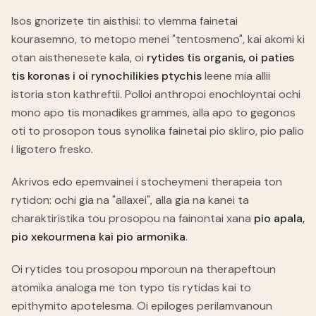
Isos gnorizete tin aisthisi: to vlemma fainetai
kourasemno, to metopo menei "tentosmeno", kai akomi ki
otan aisthenesete kala, oi
rytides tis organis, oi paties
tis koronas i oi rynochilikies ptychis
leene mia allii
istoria ston kathreftii. Polloi anthropoi enochloyntai ochi
mono apo tis monadikes grammes, alla apo to gegonos
oti to prosopon tous synolika fainetai pio skliro, pio palio
i ligotero fresko.
Akrivos edo epemvainei i stocheymeni therapeia ton
rytidon: ochi gia na "allaxei", alla gia na kanei ta
charaktiristika tou prosopou na fainontai xana
pio apala,
pio xekourmena kai pio armonika
.
Oi rytides tou prosopou mporoun na therapeftoun
atomika analoga me ton typo tis rytidas kai to
epithymito apotelesma. Oi epiloges perilamvanoun