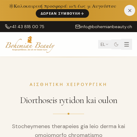
Καλοκαιρινή προσφορά: 10% έως 31 Αυγούστου
ΔΩΡΕΆΝ ΣΥΜΒΟΥΛΉ
+41 43 818 00 75
info@bohemianbeauty.ch
EL
ΑΙΣΘΗΤΙΚΉ ΧΕΙΡΟΥΡΓΙΚΉ
Diorthoseis rytidon kai oulon
Stocheymenes therapeies gia leio derma kai
omoiomorfo chromatismo