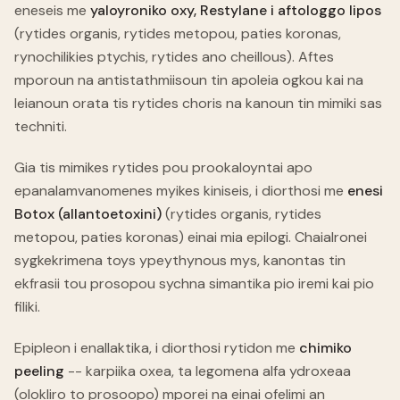
eneseis me
yaloyroniko oxy, Restylane i aftologgo lipos
(rytides organis, rytides metopou, paties koronas,
rynochilikies ptychis, rytides ano cheillous). Aftes
mporoun na antistathmiisoun tin apoleia ogkou kai na
leianoun orata tis rytides choris na kanoun tin mimiki sas
techniti.
Gia tis mimikes rytides pou prookaloyntai apo
epanalamvanomenes myikes kiniseis, i diorthosi me
enesi
Botox (allantoetoxini)
(rytides organis, rytides
metopou, paties koronas) einai mia epilogi. Chaialronei
sygkekrimena toys ypeythynous mys, kanontas tin
ekfrasii tou prosopou sychna simantika pio iremi kai pio
filiki.
Epipleon i enallaktika, i diorthosi rytidon me
chimiko
peeling
-- karpiika oxea, ta legomena alfa ydroxeaa
(olokliro to prosoopo) mporei na einai ofelimi an