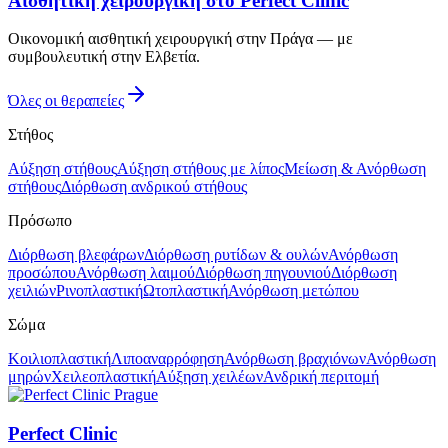
Αισθητική χειρουργική στο Perfect Clinic
Οικονομική αισθητική χειρουργική στην Πράγα — με
συμβουλευτική στην Ελβετία.
Όλες οι θεραπείες
Στήθος
Αύξηση στήθους
Αύξηση στήθους με λίπος
Μείωση & Ανόρθωση
στήθους
Διόρθωση ανδρικού στήθους
Πρόσωπο
Διόρθωση βλεφάρων
Διόρθωση ρυτίδων & ουλών
Ανόρθωση
προσώπου
Ανόρθωση λαιμού
Διόρθωση πηγουνιού
Διόρθωση
χειλιών
Ρινοπλαστική
Ωτοπλαστική
Ανόρθωση μετώπου
Σώμα
Κοιλιοπλαστική
Λιποαναρρόφηση
Ανόρθωση βραχιόνων
Ανόρθωση
μηρών
Χειλεοπλαστική
Αύξηση χειλέων
Ανδρική περιτομή
Perfect Clinic