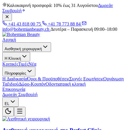
Καλοκαιρινή προσφορά: 10% έως 31 Αυγούστου
Δωρεάν
Συμβουλή
+41 43 818 00 75
+41 78 773 88 84
info@bohemianbeauty.ch
Δευτέρα – Παρασκευή 09:00–18:00
Αρχική
Αισθητική χειρουργική
Η Κλινική
Κριτικές
Τιμές
Νέα
Πληροφορίες
Η Διαδικασία
Όροι & Προϋποθέσεις
Συχνές Ερωτήσεις
Οργάνωση
Ταξιδιού
Δώρο-Κουπόν
Οδοντιατρική κλινική
Επικοινωνία
Δωρεάν Συμβουλή
EL