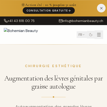
Action été : 10 % jusqu'au 31 août
CONSULTATION GRATUITE
+41 43 818 00 75
info@bohemianbeauty.ch
FR
CHIRURGIE ESTHÉTIQUE
Augmentation des lèvres génitales par
graisse autologue
Autoaugmentation des grandes lèvres