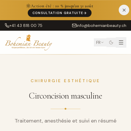
Action été : 10 % jusqu'au 31 août
CONSULTATION GRATUITE
+41 43 818 00 75
info@bohemianbeauty.ch
FR
CHIRURGIE ESTHÉTIQUE
Circoncision masculine
Traitement, anesthésie et suivi en résumé