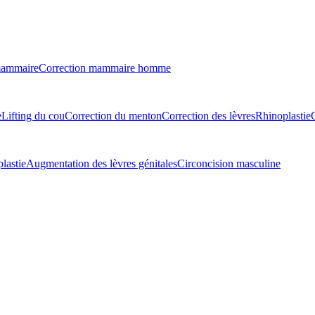
mammaire
Correction mammaire homme
e
Lifting du cou
Correction du menton
Correction des lèvres
Rhinoplastie
lastie
Augmentation des lèvres génitales
Circoncision masculine