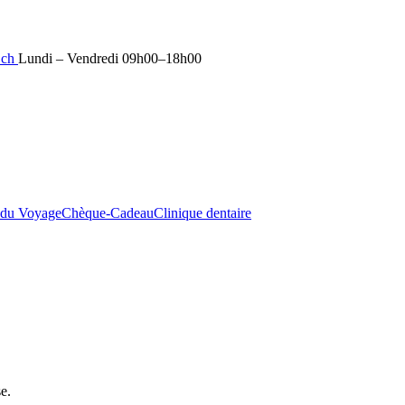
.ch
Lundi – Vendredi 09h00–18h00
 du Voyage
Chèque-Cadeau
Clinique dentaire
e.