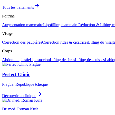
Tous les traitements
Poitrine
Augmentation mammaire
Lipofilling mammaire
Réduction & Lifting 
Visage
Correction des paupières
Correction rides & cicatrices
Lifting du visag
Corps
Abdominoplastie
Liposuccion
Lifting des bras
Lifting des cuisses
Labiop
Perfect Clinic
Prague, République tchèque
Découvrir la clinique
Dr. med. Roman Kufa