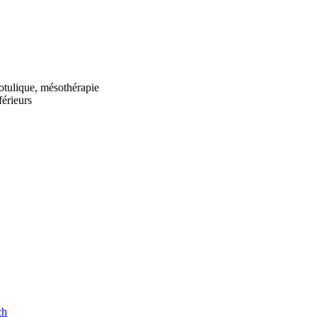
botulique, mésothérapie
férieurs
ch