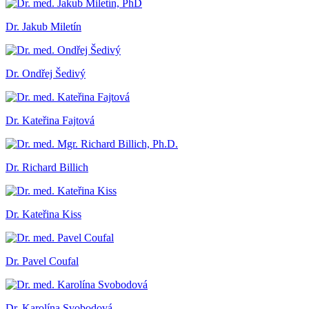
Dr. Jakub Miletín
Dr. Ondřej Šedivý
Dr. Kateřina Fajtová
Dr. Richard Billich
Dr. Kateřina Kiss
Dr. Pavel Coufal
Dr. Karolína Svobodová