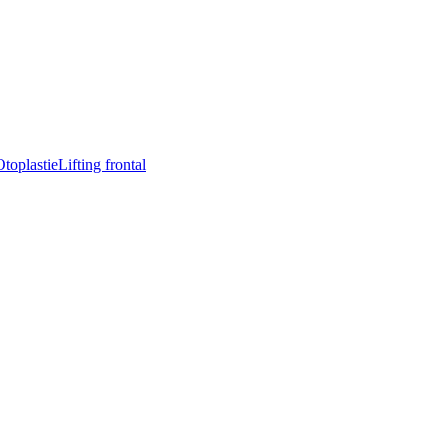
Otoplastie
Lifting frontal