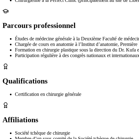
Chirurgienne à la Perfect Clinic (principalement au site de Libe
Parcours professionnel
Études de médecine générale à la Deuxième Faculté de médecin
Chargée de cours en anatomie à l’Institut d’anatomie, Première 
Formation en chirurgie plastique sous la direction du Dr. Kufa e
Participation régulière à des congrès nationaux et internationaux
Qualifications
Certification en chirurgie générale
Affiliations
Société tchèque de chirurgie
Membre d’un sous-comité de la Société tchèque de chirurgie