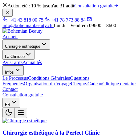
Action été : 10 % jusqu'au 31 août
Consultation gratuite
+41 43 818 00 75
+41 78 773 88 84
info@bohemianbeauty.ch
Lundi – Vendredi 09h00–18h00
Accueil
Chirurgie esthétique
La Clinique
Avis
Tarifs
Actualités
Infos
Le Processus
Conditions Générales
Questions
Fréquentes
Organisation du Voyage
Chèque-Cadeau
Clinique dentaire
Contact
Consultation gratuite
FR
Chirurgie esthétique à la Perfect Clinic