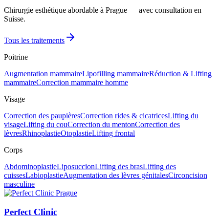
Chirurgie esthétique abordable à Prague — avec consultation en
Suisse.
Tous les traitements
Poitrine
Augmentation mammaire
Lipofilling mammaire
Réduction & Lifting
mammaire
Correction mammaire homme
Visage
Correction des paupières
Correction rides & cicatrices
Lifting du
visage
Lifting du cou
Correction du menton
Correction des
lèvres
Rhinoplastie
Otoplastie
Lifting frontal
Corps
Abdominoplastie
Liposuccion
Lifting des bras
Lifting des
cuisses
Labioplastie
Augmentation des lèvres génitales
Circoncision
masculine
Perfect Clinic