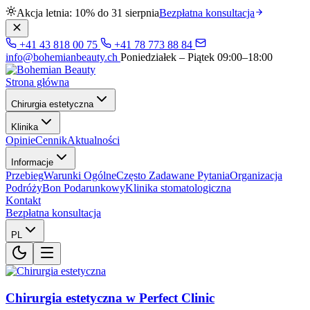
Akcja letnia: 10% do 31 sierpnia
Bezpłatna konsultacja
+41 43 818 00 75
+41 78 773 88 84
info@bohemianbeauty.ch
Poniedziałek – Piątek 09:00–18:00
Strona główna
Chirurgia estetyczna
Klinika
Opinie
Cennik
Aktualności
Informacje
Przebieg
Warunki Ogólne
Często Zadawane Pytania
Organizacja
Podróży
Bon Podarunkowy
Klinika stomatologiczna
Kontakt
Bezpłatna konsultacja
PL
Chirurgia estetyczna w Perfect Clinic