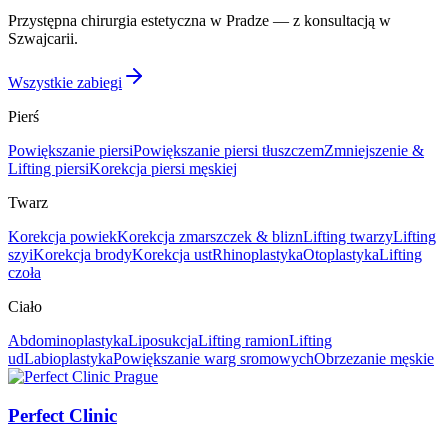
Przystępna chirurgia estetyczna w Pradze — z konsultacją w
Szwajcarii.
Wszystkie zabiegi
Pierś
Powiększanie piersi
Powiększanie piersi tłuszczem
Zmniejszenie &
Lifting piersi
Korekcja piersi męskiej
Twarz
Korekcja powiek
Korekcja zmarszczek & blizn
Lifting twarzy
Lifting
szyi
Korekcja brody
Korekcja ust
Rhinoplastyka
Otoplastyka
Lifting
czoła
Ciało
Abdominoplastyka
Liposukcja
Lifting ramion
Lifting
ud
Labioplastyka
Powiększanie warg sromowych
Obrzezanie męskie
Perfect Clinic