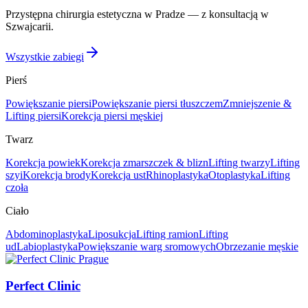
Przystępna chirurgia estetyczna w Pradze — z konsultacją w
Szwajcarii.
Wszystkie zabiegi
Pierś
Powiększanie piersi
Powiększanie piersi tłuszczem
Zmniejszenie &
Lifting piersi
Korekcja piersi męskiej
Twarz
Korekcja powiek
Korekcja zmarszczek & blizn
Lifting twarzy
Lifting
szyi
Korekcja brody
Korekcja ust
Rhinoplastyka
Otoplastyka
Lifting
czoła
Ciało
Abdominoplastyka
Liposukcja
Lifting ramion
Lifting
ud
Labioplastyka
Powiększanie warg sromowych
Obrzezanie męskie
Perfect Clinic