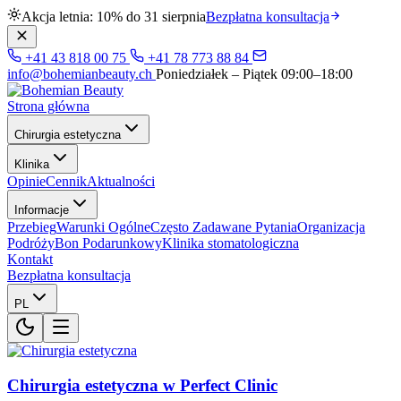
Akcja letnia: 10% do 31 sierpnia
Bezpłatna konsultacja
+41 43 818 00 75
+41 78 773 88 84
info@bohemianbeauty.ch
Poniedziałek – Piątek 09:00–18:00
Strona główna
Chirurgia estetyczna
Klinika
Opinie
Cennik
Aktualności
Informacje
Przebieg
Warunki Ogólne
Często Zadawane Pytania
Organizacja
Podróży
Bon Podarunkowy
Klinika stomatologiczna
Kontakt
Bezpłatna konsultacja
PL
Chirurgia estetyczna w Perfect Clinic