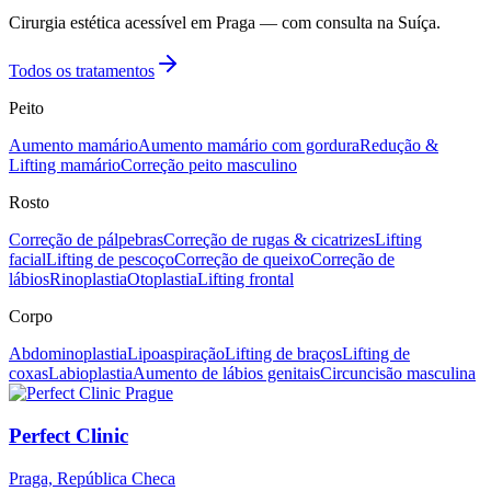
Cirurgia estética acessível em Praga — com consulta na Suíça.
Todos os tratamentos
Peito
Aumento mamário
Aumento mamário com gordura
Redução &
Lifting mamário
Correção peito masculino
Rosto
Correção de pálpebras
Correção de rugas & cicatrizes
Lifting
facial
Lifting de pescoço
Correção de queixo
Correção de
lábios
Rinoplastia
Otoplastia
Lifting frontal
Corpo
Abdominoplastia
Lipoaspiração
Lifting de braços
Lifting de
coxas
Labioplastia
Aumento de lábios genitais
Circuncisão masculina
Perfect Clinic
Praga, República Checa