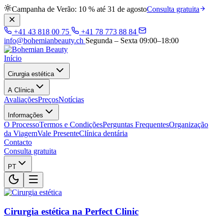
Campanha de Verão: 10 % até 31 de agosto
Consulta gratuita
+41 43 818 00 75
+41 78 773 88 84
info@bohemianbeauty.ch
Segunda – Sexta 09:00–18:00
Início
Cirurgia estética
A Clínica
Avaliações
Preços
Notícias
Informações
O Processo
Termos e Condições
Perguntas Frequentes
Organização
da Viagem
Vale Presente
Clínica dentária
Contacto
Consulta gratuita
PT
Cirurgia estética na Perfect Clinic