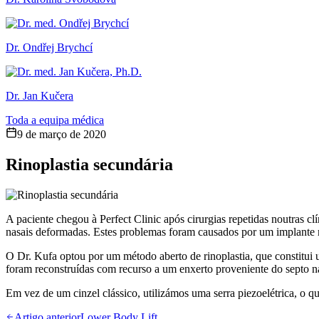
Dr. Ondřej Brychcí
Dr. Jan Kučera
Toda a equipa médica
9 de março de 2020
Rinoplastia secundária
A paciente chegou à Perfect Clinic após cirurgias repetidas noutras clí
nasais deformadas. Estes problemas foram causados por um implante m
O Dr. Kufa optou por um método aberto de rinoplastia, que constitui 
foram reconstruídas com recurso a um enxerto proveniente do septo n
Em vez de um cinzel clássico, utilizámos uma serra piezoelétrica, o 
Artigo anterior
Lower Body Lift