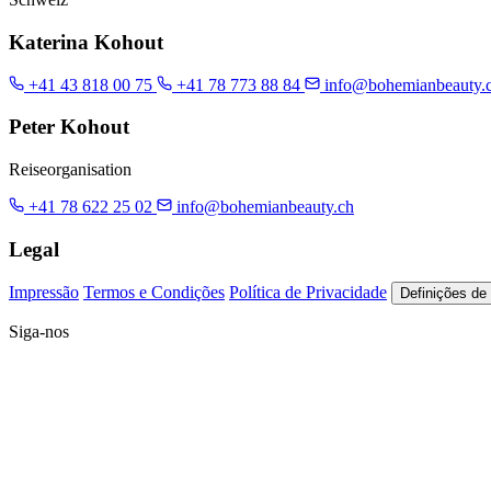
Katerina Kohout
+41 43 818 00 75
+41 78 773 88 84
info@bohemianbeauty.
Peter Kohout
Reiseorganisation
+41 78 622 25 02
info@bohemianbeauty.ch
Legal
Impressão
Termos e Condições
Política de Privacidade
Definições de
Siga-nos