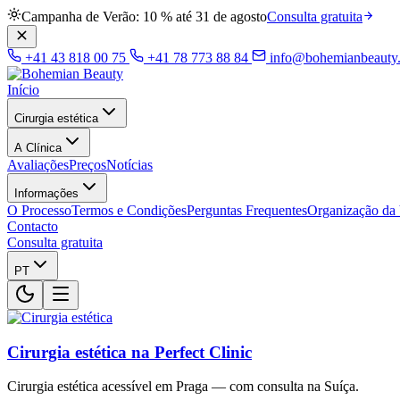
Campanha de Verão: 10 % até 31 de agosto
Consulta gratuita
+41 43 818 00 75
+41 78 773 88 84
info@bohemianbeauty
Início
Cirurgia estética
A Clínica
Avaliações
Preços
Notícias
Informações
O Processo
Termos e Condições
Perguntas Frequentes
Organização da
Contacto
Consulta gratuita
PT
Cirurgia estética na Perfect Clinic
Cirurgia estética acessível em Praga — com consulta na Suíça.