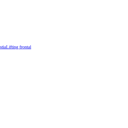
stia
Lifting frontal