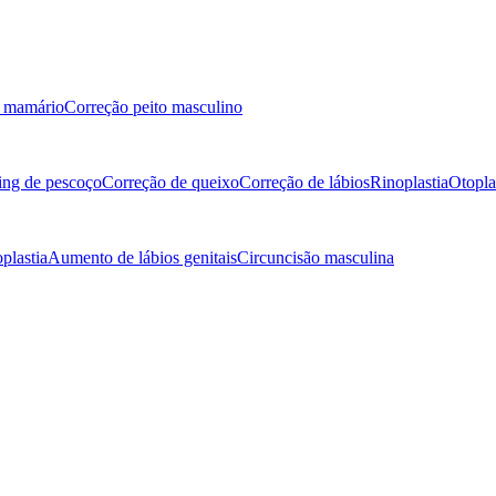
g mamário
Correção peito masculino
ting de pescoço
Correção de queixo
Correção de lábios
Rinoplastia
Otopla
plastia
Aumento de lábios genitais
Circuncisão masculina