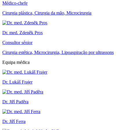
Médico-chefe
Cirurgia plástica, Cirurgia da mão, Microcirurgia
Dr. med. Zdeněk Pros
Consultor sénior
Cirurgia estética, Microcirurgia, Lipoaspiração por ultrassons
Equipa médica
Dr. Lukáš Frajer
Dr. Jiří Paděra
Dr. Jiří Ferra