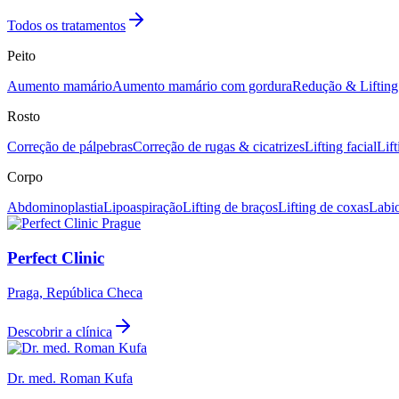
Todos os tratamentos
Peito
Aumento mamário
Aumento mamário com gordura
Redução & Liftin
Rosto
Correção de pálpebras
Correção de rugas & cicatrizes
Lifting facial
Lif
Corpo
Abdominoplastia
Lipoaspiração
Lifting de braços
Lifting de coxas
Labio
Perfect Clinic
Praga, República Checa
Descobrir a clínica
Dr. med. Roman Kufa