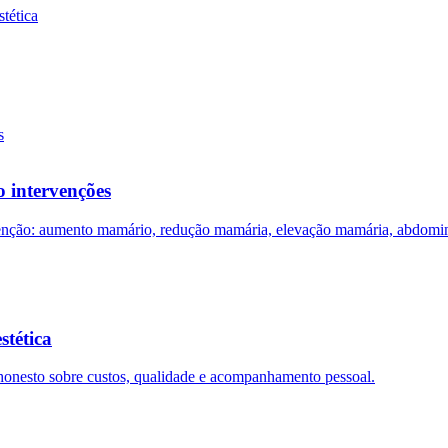
stética
 intervenções
enção: aumento mamário, redução mamária, elevação mamária, abdomino
stética
 honesto sobre custos, qualidade e acompanhamento pessoal.