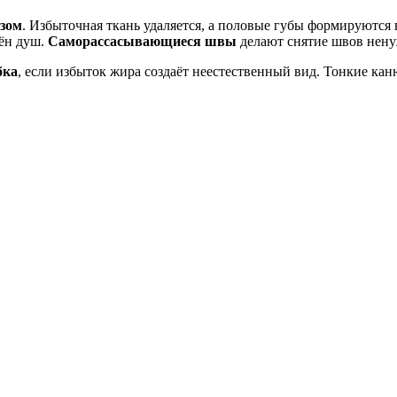
озом
. Избыточная ткань удаляется, а половые губы формируютс
шён душ.
Саморассасывающиеся швы
делают снятие швов нен
бка
, если избыток жира создаёт неестественный вид. Тонкие ка