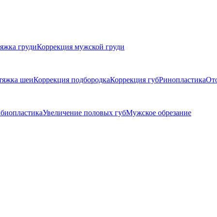
яжка груди
Коррекция мужской груди
тяжка шеи
Коррекция подбородка
Коррекция губ
Ринопластика
От
биопластика
Увеличение половых губ
Мужское обрезание