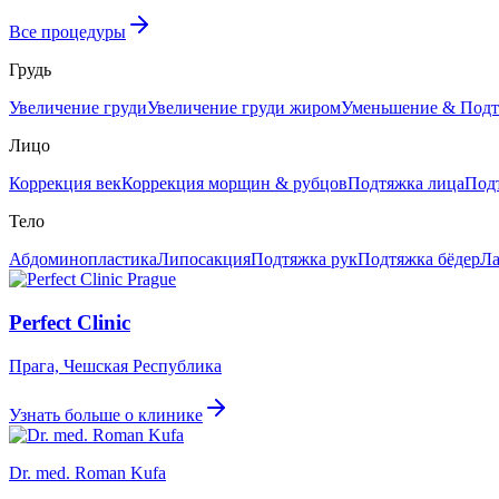
Все процедуры
Грудь
Увеличение груди
Увеличение груди жиром
Уменьшение & Подт
Лицо
Коррекция век
Коррекция морщин & рубцов
Подтяжка лица
Под
Тело
Абдоминопластика
Липосакция
Подтяжка рук
Подтяжка бёдер
Ла
Perfect Clinic
Прага, Чешская Республика
Узнать больше о клинике
Dr. med. Roman Kufa