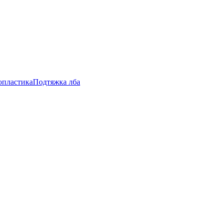
опластика
Подтяжка лба