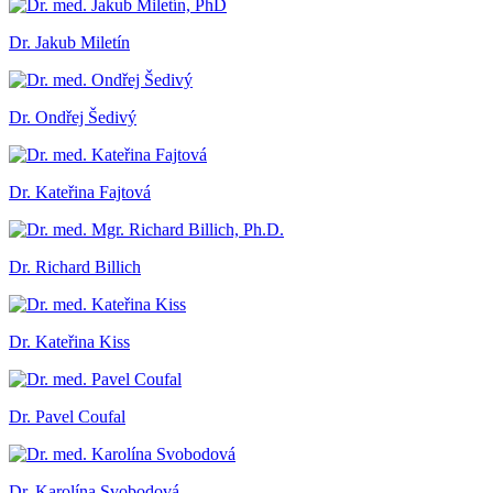
Dr. Jakub Miletín
Dr. Ondřej Šedivý
Dr. Kateřina Fajtová
Dr. Richard Billich
Dr. Kateřina Kiss
Dr. Pavel Coufal
Dr. Karolína Svobodová