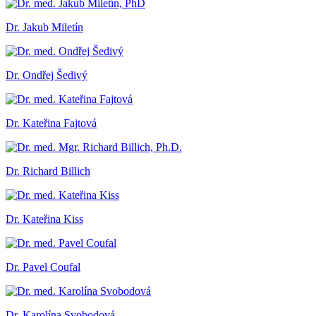
Dr. Jakub Miletín
Dr. Ondřej Šedivý
Dr. Kateřina Fajtová
Dr. Richard Billich
Dr. Kateřina Kiss
Dr. Pavel Coufal
Dr. Karolína Svobodová