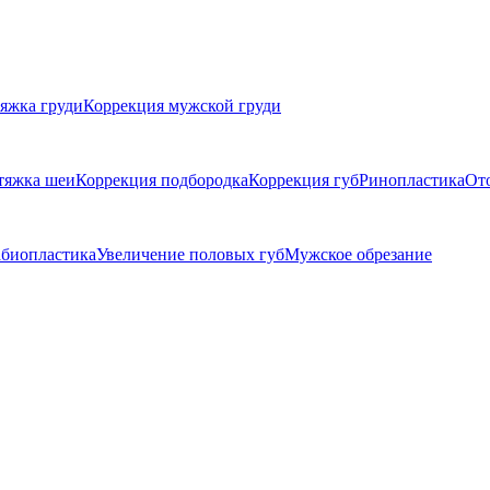
яжка груди
Коррекция мужской груди
тяжка шеи
Коррекция подбородка
Коррекция губ
Ринопластика
От
биопластика
Увеличение половых губ
Мужское обрезание