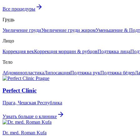
Все процедуры
Грудь
Увеличение груди
Увеличение груди жиром
Уменьшение & Подт
Лицо
Коррекция век
Коррекция морщин & рубцов
Подтяжка лица
Под
Тело
Абдоминопластика
Липосакция
Подтяжка рук
Подтяжка бёдер
Ла
Perfect Clinic
Прага, Чешская Республика
Узнать больше о клинике
Dr. med. Roman Kufa