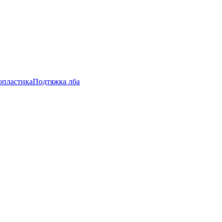
опластика
Подтяжка лба