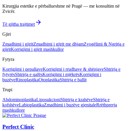
Kirurgjia estetike e përballueshme në Pragë — me konsultim në
Zvicër.
Të gjitha trajtimet
Gjiri
Zmadhimi i gjirit
Zmadhimi i gjirit me dhjam
Zvogëlimi & Ngritja e
gjirit
Korrigjimi i gjirit mashkullor
Fytyra
Korrigjimi i qepallave
Korrigjimi i rrudhave & shënjave
Shtrirja e
fytyrës
Shtrirja e qafës
Korrigjimi i mjëkrës
Korrigjimi i
buzëve
Rinoplastika
Otoplastika
Shtrirja e ballit
Trupi
Abdominoplastika
Liposukcioni
Shtrirja e krahëve
Shtrirja e
kofshëve
Labioplastika
Zmadhimi i buzëve gjenitale
Rrëthprerja
mashkullore
Perfect Clinic