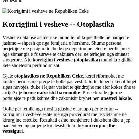
vetbesimi.
Korrigjimi i vesheve -- Otoplastika
Veshet e dala ose asimetrike mund te ndikojne thelle ne pamjen e
jashme -- shpesh qe nga femijeria e hershme. Shume persona
perjetojne nje pasiguri te thelle qe deperton ne jeten e perditshme:
nga shmangia e frizurave te caktuara deri ne terhqjen nga situatat
shoqerore. Nje
korrigjim i vesheve (otoplastika)
mund ta zgjidhë
kete shqetesim perfundimisht.
Gjate
otoplastikes ne Republiken Ceke
, kerci riformohet me
kujdes permes nje prerje te holle pas veshit. Indi i tepërt i kercit hiqet
sipas nevojës, duke i lejuar veshet te qëndrojne me afer kokes dhe te
arrijnë nje
forme natyrisht harmonike
. Procedura le gjurme
pothuajse te padukshme dhe zakonisht kryhet nen
anestezi lokale
.
Qofte per femije nga mosha gjashte e lart apo per te rritur --
korrigjimi i vesheve eshte nje nga procedurat me te vlefshme ne
kirurgjine estetike. Rezultati eshte menjehere i dukshem dhe u jep
pacienteve nje ndjenje krejtesisht te re
besimi trupor dhe
vetesiguri
.