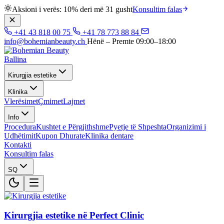
Aksioni i verës: 10% deri më 31 gusht
Konsultim falas
+41 43 818 00 75
+41 78 773 88 84
info@bohemianbeauty.ch
Hënë – Premte 09:00–18:00
Ballina
Kirurgjia estetike
Klinika
Vlerësimet
Çmimet
Lajmet
Info
Procedura
Kushtet e Përgjithshme
Pyetje të Shpeshta
Organizimi i
Udhëtimit
Kupon Dhurate
Klinika dentare
Kontakti
Konsultim falas
SQ
Kirurgjia estetike në Perfect Clinic