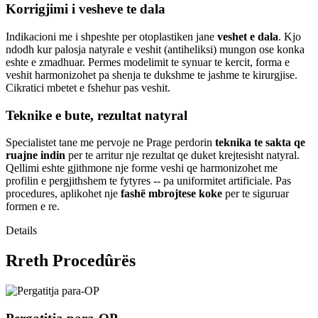
Korrigjimi i vesheve te dala
Indikacioni me i shpeshte per otoplastiken jane
veshet e dala
. Kjo
ndodh kur palosja natyrale e veshit (antiheliksi) mungon ose konka
eshte e zmadhuar. Permes modelimit te synuar te kercit, forma e
veshit harmonizohet pa shenja te dukshme te jashme te kirurgjise.
Cikratici mbetet e fshehur pas veshit.
Teknike e bute, rezultat natyral
Specialistet tane me pervoje ne Prage perdorin
teknika te sakta qe
ruajne indin
per te arritur nje rezultat qe duket krejtesisht natyral.
Qellimi eshte gjithmone nje forme veshi qe harmonizohet me
profilin e pergjithshem te fytyres -- pa uniformitet artificiale. Pas
procedures, aplikohet nje
fashë mbrojtese koke
per te siguruar
formen e re.
Details
Rreth Procedûrës