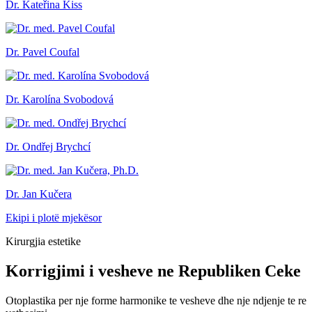
Dr. Kateřina Kiss
Dr. Pavel Coufal
Dr. Karolína Svobodová
Dr. Ondřej Brychcí
Dr. Jan Kučera
Ekipi i plotë mjekësor
Kirurgjia estetike
Korrigjimi i vesheve ne Republiken Ceke
Otoplastika per nje forme harmonike te vesheve dhe nje ndjenje te re