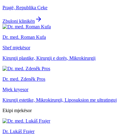
Pragë, Republika Çeke
Zbuloni klinikën
Dr. med. Roman Kufa
Shef mjekësor
Kirurgji plastike, Kirurgji e dorës, Mikrokirurgji
Dr. med. Zdeněk Pros
Mjek kryesor
Kirurgji estetike, Mikrokirurgji, Liposuksion me ultratinguj
Ekipi mjekësor
Dr. Lukáš Frajer