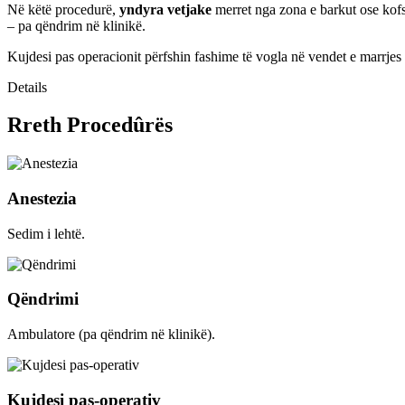
Në këtë procedurë,
yndyra vetjake
merret nga zona e barkut ose kofs
– pa qëndrim në klinikë.
Kujdesi pas operacionit përfshin fashime të vogla në vendet e marrjes d
Details
Rreth Procedûrës
Anestezia
Sedim i lehtë.
Qëndrimi
Ambulatore (pa qëndrim në klinikë).
Kujdesi pas-operativ