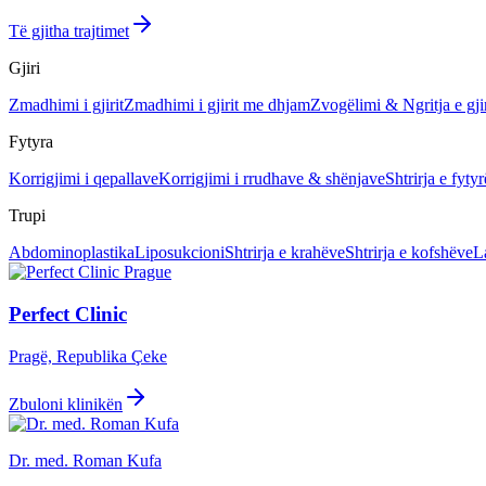
Të gjitha trajtimet
Gjiri
Zmadhimi i gjirit
Zmadhimi i gjirit me dhjam
Zvogëlimi & Ngritja e gjir
Fytyra
Korrigjimi i qepallave
Korrigjimi i rrudhave & shënjave
Shtrirja e fytyr
Trupi
Abdominoplastika
Liposukcioni
Shtrirja e krahëve
Shtrirja e kofshëve
L
Perfect Clinic
Pragë, Republika Çeke
Zbuloni klinikën
Dr. med. Roman Kufa