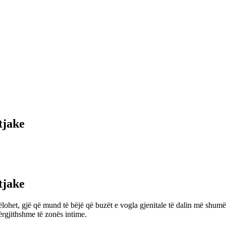
tjake
tjake
lohet, gjë që mund të bëjë që buzët e vogla gjenitale të dalin më shu
ërgjithshme të zonës intime.