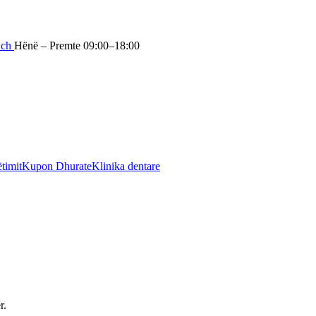
.ch
Hënë – Premte 09:00–18:00
timit
Kupon Dhurate
Klinika dentare
r.