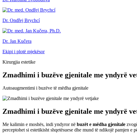
Dr. Ondřej Brychcí
Dr. Jan Kučera
Ekipi i plotë mjekësor
Kirurgjia estetike
Zmadhimi i buzëve gjenitale me yndyrë ve
Autoaugmentimi i buzëve të mëdha gjenitale
Zmadhimi i buzëve gjenitale me yndyrë ve
Me kalimin e moshës, indi yndyror në
buzët e mëdha gjenitale
zvogë
perceptohet si estetikisht shqetësuese dhe mund të ndikojë pamjen e p