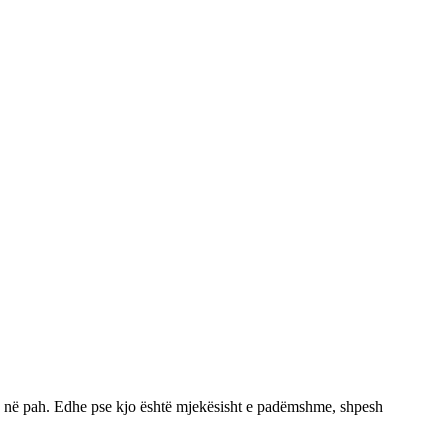
më në pah. Edhe pse kjo është mjekësisht e padëmshme, shpesh