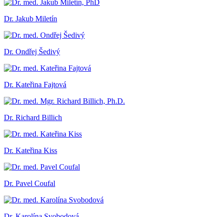
Dr. Jakub Miletín
Dr. Ondřej Šedivý
Dr. Kateřina Fajtová
Dr. Richard Billich
Dr. Kateřina Kiss
Dr. Pavel Coufal
Dr. Karolína Svobodová