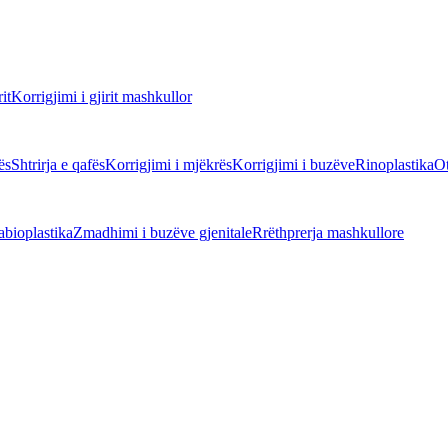
it
Korrigjimi i gjirit mashkullor
ës
Shtrirja e qafës
Korrigjimi i mjëkrës
Korrigjimi i buzëve
Rinoplastika
Ot
abioplastika
Zmadhimi i buzëve gjenitale
Rrëthprerja mashkullore