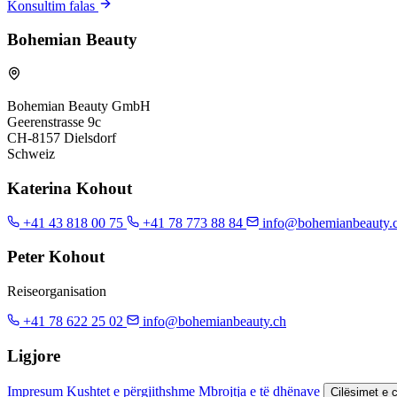
Konsultim falas
Bohemian Beauty
Bohemian Beauty GmbH
Geerenstrasse 9c
CH-8157 Dielsdorf
Schweiz
Katerina Kohout
+41 43 818 00 75
+41 78 773 88 84
info@bohemianbeauty.
Peter Kohout
Reiseorganisation
+41 78 622 25 02
info@bohemianbeauty.ch
Ligjore
Impresum
Kushtet e përgjithshme
Mbrojtja e të dhënave
Cilësimet e 