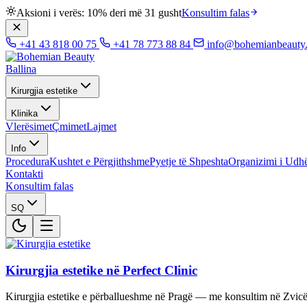
Aksioni i verës: 10% deri më 31 gusht
Konsultim falas
+41 43 818 00 75
+41 78 773 88 84
info@bohemianbeauty
Ballina
Kirurgjia estetike
Klinika
Vlerësimet
Çmimet
Lajmet
Info
Procedura
Kushtet e Përgjithshme
Pyetje të Shpeshta
Organizimi i Udhë
Kontakti
Konsultim falas
SQ
Kirurgjia estetike në Perfect Clinic
Kirurgjia estetike e përballueshme në Pragë — me konsultim në Zvicë