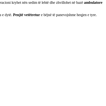
racioni kryhet nën sedim të lehtë dhe zhvillohet në bazë
ambulatore
a e dytë.
Penjtë vetëtretur
e bëjnë të panevojshme heqjen e tyre.