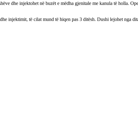
hëve dhe injektohet në buzët e mëdha gjenitale me kanula të holla. Ope
he injektimit, të cilat mund të hiqen pas 3 ditësh. Dushi lejohet nga dit