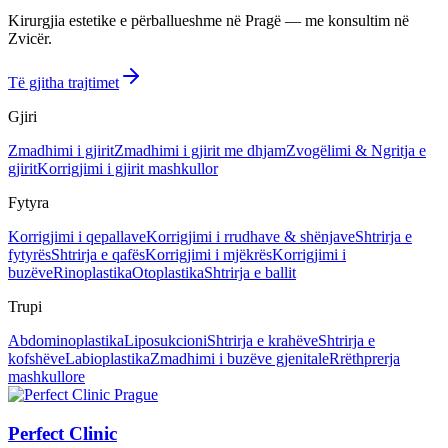
Kirurgjia estetike e përballueshme në Pragë — me konsultim në
Zvicër.
Të gjitha trajtimet
Gjiri
Zmadhimi i gjirit
Zmadhimi i gjirit me dhjam
Zvogëlimi & Ngritja e
gjirit
Korrigjimi i gjirit mashkullor
Fytyra
Korrigjimi i qepallave
Korrigjimi i rrudhave & shënjave
Shtrirja e
fytyrës
Shtrirja e qafës
Korrigjimi i mjëkrës
Korrigjimi i
buzëve
Rinoplastika
Otoplastika
Shtrirja e ballit
Trupi
Abdominoplastika
Liposukcioni
Shtrirja e krahëve
Shtrirja e
kofshëve
Labioplastika
Zmadhimi i buzëve gjenitale
Rrëthprerja
mashkullore
Perfect Clinic