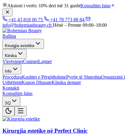
Aksioni i verës: 10% deri më 31 gusht
Konsultim falas
+41 43 818 00 75
+41 78 773 88 84
info@bohemianbeauty.ch
Hënë – Premte 09:00–18:00
Ballina
Kirurgjia estetike
Klinika
Vlerësimet
Çmimet
Lajmet
Info
Procedura
Kushtet e Përgjithshme
Pyetje të Shpeshta
Organizimi i
Udhëtimit
Kupon Dhurate
Klinika dentare
Kontakti
Konsultim falas
SQ
Kirurgjia estetike në Perfect Clinic