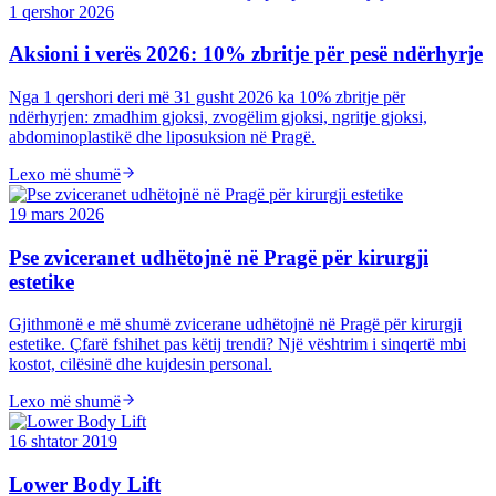
1 qershor 2026
Aksioni i verës 2026: 10% zbritje për pesë ndërhyrje
Nga 1 qershori deri më 31 gusht 2026 ka 10% zbritje për
ndërhyrjen: zmadhim gjoksi, zvogëlim gjoksi, ngritje gjoksi,
abdominoplastikë dhe liposuksion në Pragë.
Lexo më shumë
19 mars 2026
Pse zviceranet udhëtojnë në Pragë për kirurgji
estetike
Gjithmonë e më shumë zvicerane udhëtojnë në Pragë për kirurgji
estetike. Çfarë fshihet pas këtij trendi? Një vështrim i sinqertë mbi
kostot, cilësinë dhe kujdesin personal.
Lexo më shumë
16 shtator 2019
Lower Body Lift