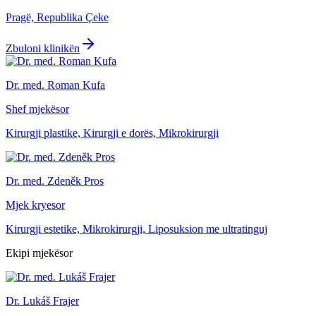
Pragë, Republika Çeke
Zbuloni klinikën
Dr. med. Roman Kufa
Shef mjekësor
Kirurgji plastike, Kirurgji e dorës, Mikrokirurgji
Dr. med. Zdeněk Pros
Mjek kryesor
Kirurgji estetike, Mikrokirurgji, Liposuksion me ultratinguj
Ekipi mjekësor
Dr. Lukáš Frajer