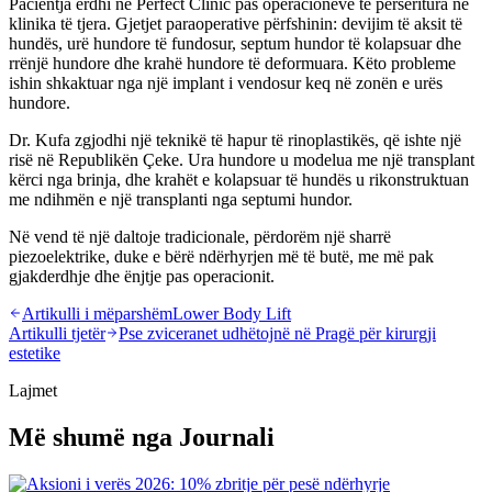
Pacientja erdhi në Perfect Clinic pas operacioneve të përsëritura në
klinika të tjera. Gjetjet paraoperative përfshinin: devijim të aksit të
hundës, urë hundore të fundosur, septum hundor të kolapsuar dhe
rrënjë hundore dhe krahë hundore të deformuara. Këto probleme
ishin shkaktuar nga një implant i vendosur keq në zonën e urës
hundore.
Dr. Kufa zgjodhi një teknikë të hapur të rinoplastikës, që ishte një
risë në Republikën Çeke. Ura hundore u modelua me një transplant
kërci nga brinja, dhe krahët e kolapsuar të hundës u rikonstruktuan
me ndihmën e një transplanti nga septumi hundor.
Në vend të një daltoje tradicionale, përdorëm një sharrë
piezoelektrike, duke e bërë ndërhyrjen më të butë, me më pak
gjakderdhje dhe ënjtje pas operacionit.
Artikulli i mëparshëm
Lower Body Lift
Artikulli tjetër
Pse zviceranet udhëtojnë në Pragë për kirurgji
estetike
Lajmet
Më shumë nga Journali