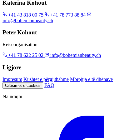
Katerina Kohout
+41 43 818 00 75
+41 78 773 88 84
info@bohemianbeauty.ch
Peter Kohout
Reiseorganisation
+41 78 622 25 02
info@bohemianbeauty.ch
Ligjore
Impresum
Kushtet e përgjithshme
Mbrojtja e të dhënave
FAQ
Cilësimet e cookies
Na ndiqni