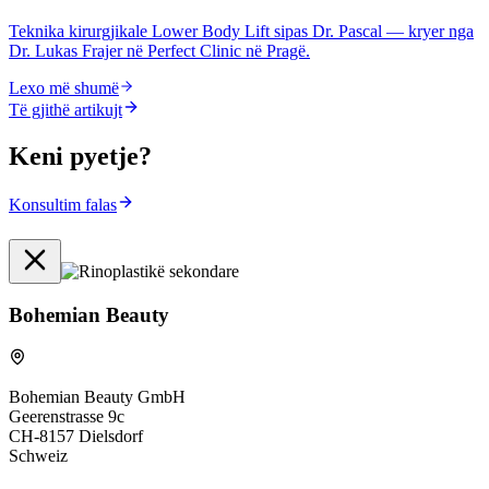
Teknika kirurgjikale Lower Body Lift sipas Dr. Pascal — kryer nga
Dr. Lukas Frajer në Perfect Clinic në Pragë.
Lexo më shumë
Të gjithë artikujt
Keni pyetje?
Konsultim falas
Bohemian Beauty
Bohemian Beauty GmbH
Geerenstrasse 9c
CH-8157 Dielsdorf
Schweiz