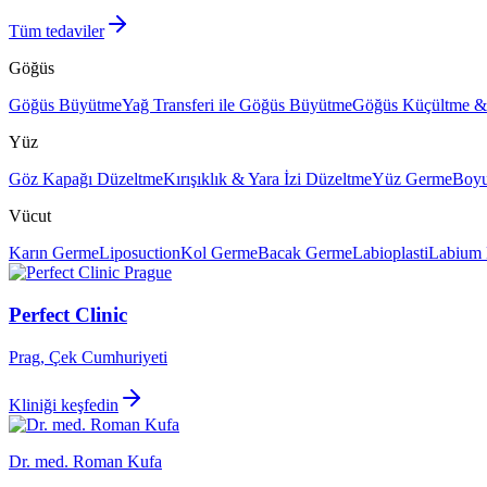
Tüm tedaviler
Göğüs
Göğüs Büyütme
Yağ Transferi ile Göğüs Büyütme
Göğüs Küçültme & 
Yüz
Göz Kapağı Düzeltme
Kırışıklık & Yara İzi Düzeltme
Yüz Germe
Boy
Vücut
Karın Germe
Liposuction
Kol Germe
Bacak Germe
Labioplasti
Labium
Perfect Clinic
Prag, Çek Cumhuriyeti
Kliniği keşfedin
Dr. med. Roman Kufa