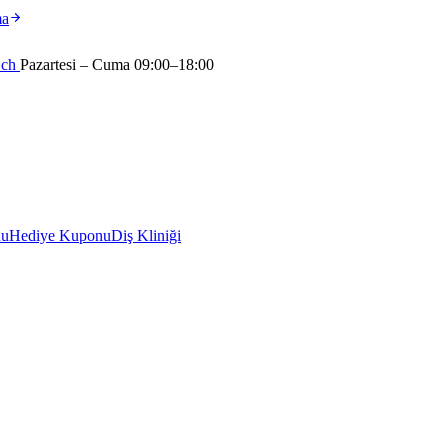
ma
.ch
Pazartesi – Cuma 09:00–18:00
nu
Hediye Kuponu
Diş Kliniği