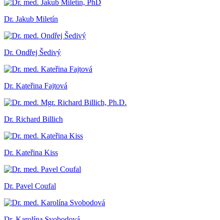
Dr. Jakub Miletín
Dr. Ondřej Šedivý
Dr. Kateřina Fajtová
Dr. Richard Billich
Dr. Kateřina Kiss
Dr. Pavel Coufal
Dr. Karolína Svobodová