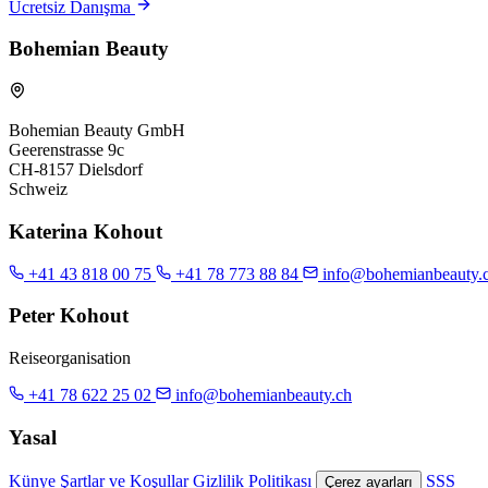
Ücretsiz Danışma
Bohemian Beauty
Bohemian Beauty GmbH
Geerenstrasse 9c
CH-8157 Dielsdorf
Schweiz
Katerina Kohout
+41 43 818 00 75
+41 78 773 88 84
info@bohemianbeauty.
Peter Kohout
Reiseorganisation
+41 78 622 25 02
info@bohemianbeauty.ch
Yasal
Künye
Şartlar ve Koşullar
Gizlilik Politikası
SSS
Çerez ayarları