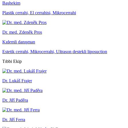
Başhekim
Plastik cerrahi, El cerrahisi, Mikrocerrahi
Dr. med. Zdeněk Pros
Kıdemli danışman
Estetik cerrahi, Mikrocerrahi, Ultrason destekli liposuction
Tıbbi Ekip
Dr. Lukáš Frajer
Dr. Jiří Paděra
Dr. Jiří Ferra