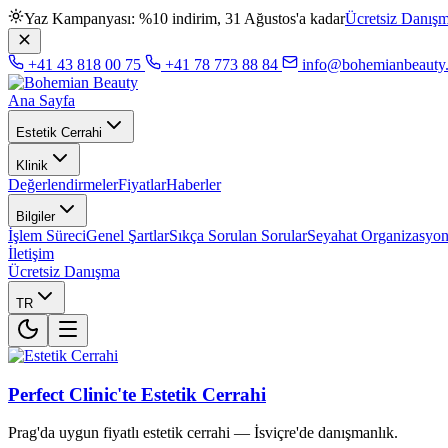
Yaz Kampanyası: %10 indirim, 31 Ağustos'a kadar
Ücretsiz Danış
+41 43 818 00 75
+41 78 773 88 84
info@bohemianbeauty
Ana Sayfa
Estetik Cerrahi
Klinik
Değerlendirmeler
Fiyatlar
Haberler
Bilgiler
İşlem Süreci
Genel Şartlar
Sıkça Sorulan Sorular
Seyahat Organizasyo
İletişim
Ücretsiz Danışma
TR
Perfect Clinic'te Estetik Cerrahi
Prag'da uygun fiyatlı estetik cerrahi — İsviçre'de danışmanlık.