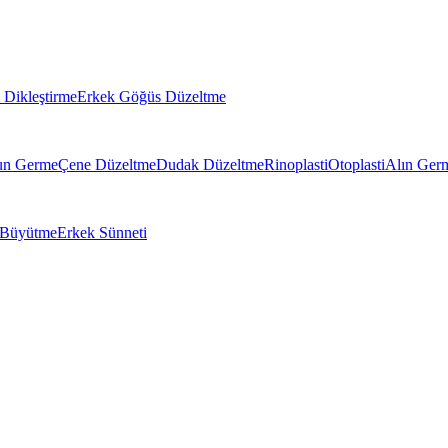
Dikleştirme
Erkek Göğüs Düzeltme
un Germe
Çene Düzeltme
Dudak Düzeltme
Rinoplasti
Otoplasti
Alın Ger
 Büyütme
Erkek Sünneti