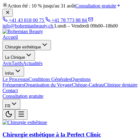
Action été : 10 % jusqu'au 31 août
Consultation gratuite
+41 43 818 00 75
+41 78 773 88 84
info@bohemianbeauty.ch
Lundi – Vendredi 09h00–18h00
Accueil
Chirurgie esthétique
La Clinique
Avis
Tarifs
Actualités
Infos
Le Processus
Conditions Générales
Questions
Fréquentes
Organisation du Voyage
Chèque-Cadeau
Clinique dentaire
Contact
Consultation gratuite
FR
Chirurgie esthétique à la Perfect Clinic