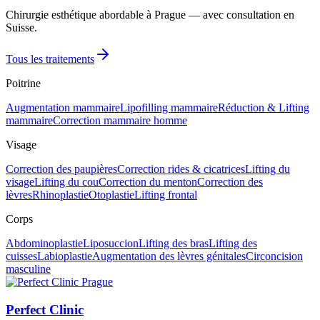
Chirurgie esthétique abordable à Prague — avec consultation en
Suisse.
Tous les traitements
Poitrine
Augmentation mammaire
Lipofilling mammaire
Réduction & Lifting
mammaire
Correction mammaire homme
Visage
Correction des paupières
Correction rides & cicatrices
Lifting du
visage
Lifting du cou
Correction du menton
Correction des
lèvres
Rhinoplastie
Otoplastie
Lifting frontal
Corps
Abdominoplastie
Liposuccion
Lifting des bras
Lifting des
cuisses
Labioplastie
Augmentation des lèvres génitales
Circoncision
masculine
Perfect Clinic