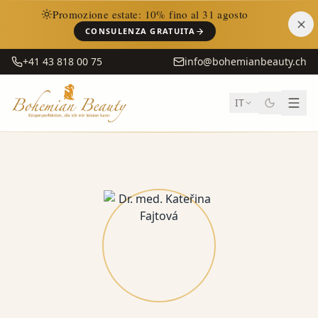
Promozione estate: 10% fino al 31 agosto
CONSULENZA GRATUITA
+41 43 818 00 75
info@bohemianbeauty.ch
IT