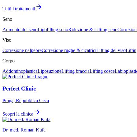
Tutti i trattamenti
Seno
Aumento del seno
Lipofilling seno
Riduzione & Lifting seno
Correzion
Viso
Correzione palpebre
Correzione rughe & cicatrici
Lifting del viso
Liftin
Corpo
Addominoplastica
Liposuzione
Lifting braccia
Lifting cosce
Labioplasti
Perfect Clinic
Praga, Repubblica Ceca
Scopri la clinica
Dr. med. Roman Kufa