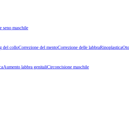
e seno maschile
g del collo
Correzione del mento
Correzione delle labbra
Rinoplastica
Oto
ca
Aumento labbra genitali
Circoncisione maschile