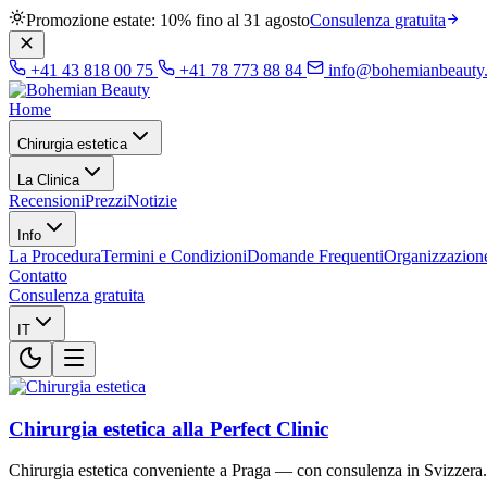
Promozione estate: 10% fino al 31 agosto
Consulenza gratuita
+41 43 818 00 75
+41 78 773 88 84
info@bohemianbeauty
Home
Chirurgia estetica
La Clinica
Recensioni
Prezzi
Notizie
Info
La Procedura
Termini e Condizioni
Domande Frequenti
Organizzazion
Contatto
Consulenza gratuita
IT
Chirurgia estetica alla Perfect Clinic
Chirurgia estetica conveniente a Praga — con consulenza in Svizzera.