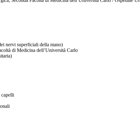
urgica, Seconda Facoltà di Medicina dell’Università Carlo / Ospedale Un
ei nervi superficiali della mano)
Facoltà di Medicina dell’Università Carlo
itaria)
 capelli
onali