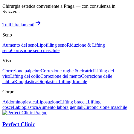
Chirurgia estetica conveniente a Praga — con consulenza in
Svizzera.
Tutti i trattamenti
Seno
Aumento del seno
Lipofilling seno
Riduzione & Lifting
seno
Correzione seno maschile
Viso
Correzione palpebre
Correzione rughe & cicatrici
Lifting del
viso
Lifting del collo
Correzione del mento
Correzione delle
labbra
Rinoplastica
Otoplastica
Lifting frontale
Corpo
Addominoplastica
Liposuzione
Lifting braccia
Lifting
cosce
Labioplastica
Aumento labbra genitali
Circoncisione maschile
Perfect Clinic