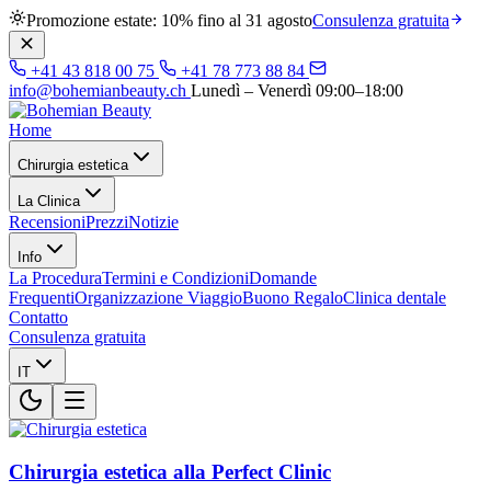
Promozione estate: 10% fino al 31 agosto
Consulenza gratuita
+41 43 818 00 75
+41 78 773 88 84
info@bohemianbeauty.ch
Lunedì – Venerdì 09:00–18:00
Home
Chirurgia estetica
La Clinica
Recensioni
Prezzi
Notizie
Info
La Procedura
Termini e Condizioni
Domande
Frequenti
Organizzazione Viaggio
Buono Regalo
Clinica dentale
Contatto
Consulenza gratuita
IT
Chirurgia estetica alla Perfect Clinic