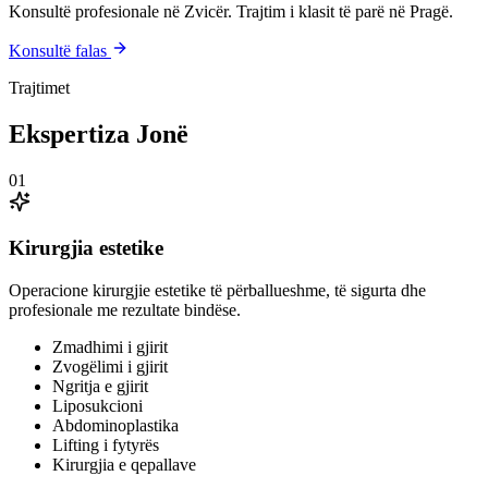
Konsultë profesionale në Zvicër. Trajtim i klasit të parë në Pragë.
Konsultë falas
Trajtimet
Ekspertiza Jonë
01
Kirurgjia estetike
Operacione kirurgjie estetike të përballueshme, të sigurta dhe
profesionale me rezultate bindëse.
Zmadhimi i gjirit
Zvogëlimi i gjirit
Ngritja e gjirit
Liposukcioni
Abdominoplastika
Lifting i fytyrës
Kirurgjia e qepallave