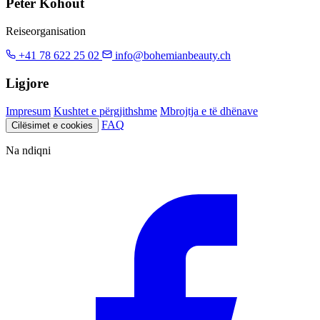
Peter Kohout
Reiseorganisation
+41 78 622 25 02
info@bohemianbeauty.ch
Ligjore
Impresum
Kushtet e përgjithshme
Mbrojtja e të dhënave
FAQ
Cilësimet e cookies
Na ndiqni