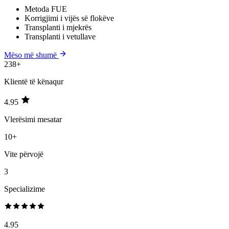
Metoda FUE
Korrigjimi i vijës së flokëve
Transplanti i mjekrës
Transplanti i vetullave
Mëso më shumë
238+
Klientë të kënaqur
4.95
Vlerësimi mesatar
10+
Vite përvojë
3
Specializime
4.95