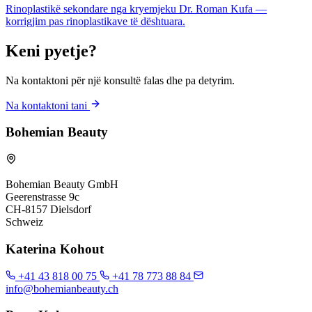
Rinoplastikë sekondare nga kryemjeku Dr. Roman Kufa —
korrigjim pas rinoplastikave të dështuara.
Keni pyetje?
Na kontaktoni për një konsultë falas dhe pa detyrim.
Na kontaktoni tani
Bohemian Beauty
Bohemian Beauty GmbH
Geerenstrasse 9c
CH-8157 Dielsdorf
Schweiz
Katerina Kohout
+41 43 818 00 75
+41 78 773 88 84
info@bohemianbeauty.ch