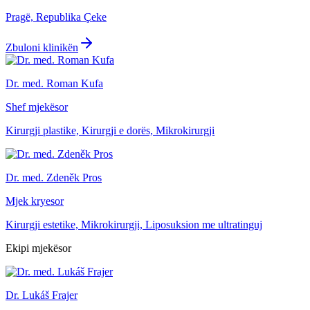
Pragë, Republika Çeke
Zbuloni klinikën
Dr. med. Roman Kufa
Shef mjekësor
Kirurgji plastike, Kirurgji e dorës, Mikrokirurgji
Dr. med. Zdeněk Pros
Mjek kryesor
Kirurgji estetike, Mikrokirurgji, Liposuksion me ultratinguj
Ekipi mjekësor
Dr. Lukáš Frajer