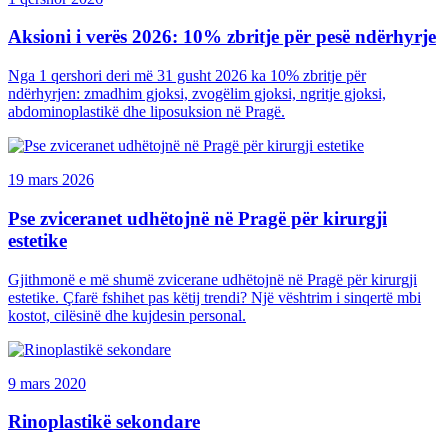
Aksioni i verës 2026: 10% zbritje për pesë ndërhyrje
Nga 1 qershori deri më 31 gusht 2026 ka 10% zbritje për
ndërhyrjen: zmadhim gjoksi, zvogëlim gjoksi, ngritje gjoksi,
abdominoplastikë dhe liposuksion në Pragë.
19 mars 2026
Pse zviceranet udhëtojnë në Pragë për kirurgji
estetike
Gjithmonë e më shumë zvicerane udhëtojnë në Pragë për kirurgji
estetike. Çfarë fshihet pas këtij trendi? Një vështrim i sinqertë mbi
kostot, cilësinë dhe kujdesin personal.
9 mars 2020
Rinoplastikë sekondare