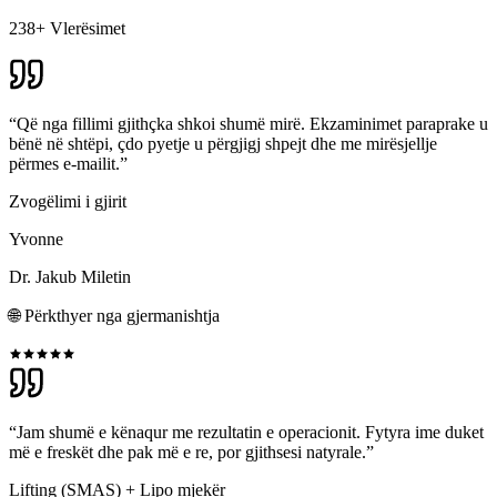
238+ Vlerësimet
“Që nga fillimi gjithçka shkoi shumë mirë. Ekzaminimet paraprake u
bënë në shtëpi, çdo pyetje u përgjigj shpejt dhe me mirësjellje
përmes e-mailit.”
Zvogëlimi i gjirit
Yvonne
Dr. Jakub Miletin
🌐
Përkthyer nga gjermanishtja
“Jam shumë e kënaqur me rezultatin e operacionit. Fytyra ime duket
më e freskët dhe pak më e re, por gjithsesi natyrale.”
Lifting (SMAS) + Lipo mjekër