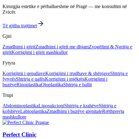
Kirurgjia estetike e përballueshme në Pragë — me konsultim në
Zvicër.
Të gjitha trajtimet
Gjiri
Zmadhimi i gjirit
Zmadhimi i gjirit me dhjam
Zvogëlimi & Ngritja e
gjirit
Korrigjimi i gjirit mashkullor
Fytyra
Korrigjimi i qepallave
Korrigjimi i rrudhave & shënjave
Shtrirja e
fytyrës
Shtrirja e qafës
Korrigjimi i mjëkrës
Korrigjimi i
buzëve
Rinoplastika
Otoplastika
Shtrirja e ballit
Trupi
Abdominoplastika
Liposukcioni
Shtrirja e krahëve
Shtrirja e
kofshëve
Labioplastika
Zmadhimi i buzëve gjenitale
Rrëthprerja
mashkullore
Perfect Clinic