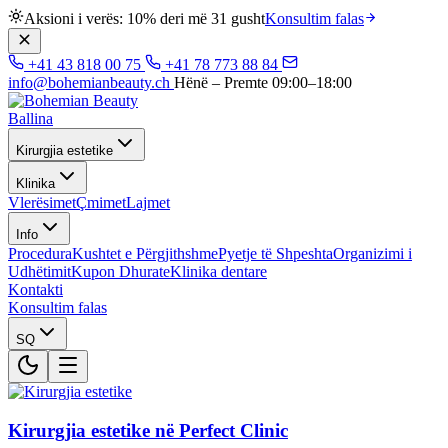
Aksioni i verës: 10% deri më 31 gusht
Konsultim falas
+41 43 818 00 75
+41 78 773 88 84
info@bohemianbeauty.ch
Hënë – Premte 09:00–18:00
Ballina
Kirurgjia estetike
Klinika
Vlerësimet
Çmimet
Lajmet
Info
Procedura
Kushtet e Përgjithshme
Pyetje të Shpeshta
Organizimi i
Udhëtimit
Kupon Dhurate
Klinika dentare
Kontakti
Konsultim falas
SQ
Kirurgjia estetike në Perfect Clinic