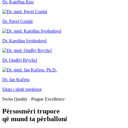
Dr. Kateřina Kiss
Dr. Pavel Coufal
Dr. Karolína Svobodová
Dr. Ondřej Brychcí
Dr. Jan Kučera
Ekipi i plotë mjekësor
Swiss Quality · Prague Excellence
Përsosmëri trupore
që mund ta përballoni