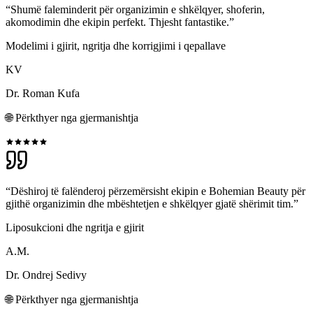
“Shumë faleminderit për organizimin e shkëlqyer, shoferin,
akomodimin dhe ekipin perfekt. Thjesht fantastike.”
Modelimi i gjirit, ngritja dhe korrigjimi i qepallave
KV
Dr. Roman Kufa
🌐
Përkthyer nga gjermanishtja
“Dëshiroj të falënderoj përzemërsisht ekipin e Bohemian Beauty për
gjithë organizimin dhe mbështetjen e shkëlqyer gjatë shërimit tim.”
Liposukcioni dhe ngritja e gjirit
A.M.
Dr. Ondrej Sedivy
🌐
Përkthyer nga gjermanishtja