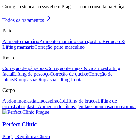
Cirurgia estética acessível em Praga — com consulta na Suíça.
Todos os tratamentos
Peito
Aumento mamário
Aumento mamário com gordura
Redução &
Lifting mamário
Correção peito masculino
Rosto
Correção de pálpebras
Correção de rugas & cicatrizes
Lifting
facial
Lifting de pescoço
Correção de queixo
Correção de
lábios
Rinoplastia
Otoplastia
Lifting frontal
Corpo
Abdominoplastia
Lipoaspiração
Lifting de braços
Lifting de
coxas
Labioplastia
Aumento de lábios genitais
Circuncisão masculina
Perfect Clinic
Praga, República Checa