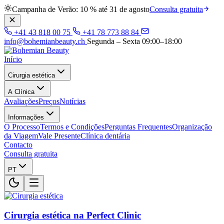
Campanha de Verão: 10 % até 31 de agosto
Consulta gratuita
+41 43 818 00 75
+41 78 773 88 84
info@bohemianbeauty.ch
Segunda – Sexta 09:00–18:00
Início
Cirurgia estética
A Clínica
Avaliações
Preços
Notícias
Informações
O Processo
Termos e Condições
Perguntas Frequentes
Organização
da Viagem
Vale Presente
Clínica dentária
Contacto
Consulta gratuita
PT
Cirurgia estética na Perfect Clinic