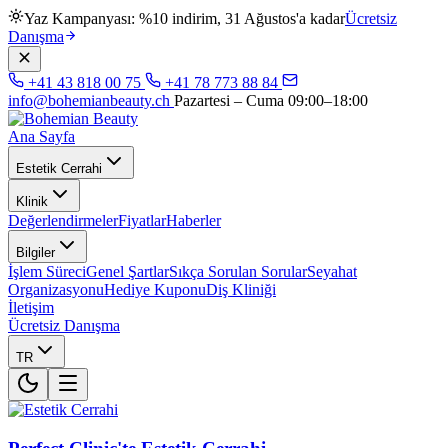
Yaz Kampanyası: %10 indirim, 31 Ağustos'a kadar
Ücretsiz
Danışma
+41 43 818 00 75
+41 78 773 88 84
info@bohemianbeauty.ch
Pazartesi – Cuma 09:00–18:00
Ana Sayfa
Estetik Cerrahi
Klinik
Değerlendirmeler
Fiyatlar
Haberler
Bilgiler
İşlem Süreci
Genel Şartlar
Sıkça Sorulan Sorular
Seyahat
Organizasyonu
Hediye Kuponu
Diş Kliniği
İletişim
Ücretsiz Danışma
TR