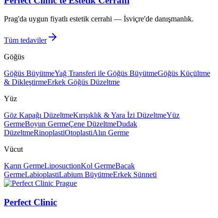
Perfect Clinic'te Estetik Cerrahi
Prag'da uygun fiyatlı estetik cerrahi — İsviçre'de danışmanlık.
Tüm tedaviler
Göğüs
Göğüs Büyütme
Yağ Transferi ile Göğüs Büyütme
Göğüs Küçültme
& Dikleştirme
Erkek Göğüs Düzeltme
Yüz
Göz Kapağı Düzeltme
Kırışıklık & Yara İzi Düzeltme
Yüz
Germe
Boyun Germe
Çene Düzeltme
Dudak
Düzeltme
Rinoplasti
Otoplasti
Alın Germe
Vücut
Karın Germe
Liposuction
Kol Germe
Bacak
Germe
Labioplasti
Labium Büyütme
Erkek Sünneti
Perfect Clinic