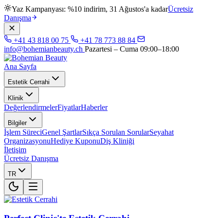
Yaz Kampanyası: %10 indirim, 31 Ağustos'a kadar
Ücretsiz
Danışma
+41 43 818 00 75
+41 78 773 88 84
info@bohemianbeauty.ch
Pazartesi – Cuma 09:00–18:00
Ana Sayfa
Estetik Cerrahi
Klinik
Değerlendirmeler
Fiyatlar
Haberler
Bilgiler
İşlem Süreci
Genel Şartlar
Sıkça Sorulan Sorular
Seyahat
Organizasyonu
Hediye Kuponu
Diş Kliniği
İletişim
Ücretsiz Danışma
TR