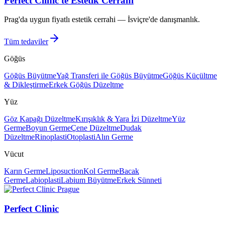
Perfect Clinic'te Estetik Cerrahi
Prag'da uygun fiyatlı estetik cerrahi — İsviçre'de danışmanlık.
Tüm tedaviler
Göğüs
Göğüs Büyütme
Yağ Transferi ile Göğüs Büyütme
Göğüs Küçültme
& Dikleştirme
Erkek Göğüs Düzeltme
Yüz
Göz Kapağı Düzeltme
Kırışıklık & Yara İzi Düzeltme
Yüz
Germe
Boyun Germe
Çene Düzeltme
Dudak
Düzeltme
Rinoplasti
Otoplasti
Alın Germe
Vücut
Karın Germe
Liposuction
Kol Germe
Bacak
Germe
Labioplasti
Labium Büyütme
Erkek Sünneti
Perfect Clinic