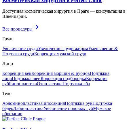
Косметическая хирургия в Perfect Clinic
Доступная косметическая хирургия в Праге — консультация в
Швейцарии.
Все процедуры
Грудь
Увеличение груди
Увеличение груди жиром
Уменьшение &
Подтяжка груди
Коррекция мужской груди
Лицо
Коррекция век
Коррекция морщин & рубцов
Подтяжка
лица
Подтяжка шеи
Коррекция подбородка
Коррекция
губ
Ринопластика
Отопластика
Подтяжка лба
Тело
Абдоминопластика
Липосакция
Подтяжка рук
Подтяжка
бёдер
Лабиопластика
Увеличение половых губ
Мужское
обрезание