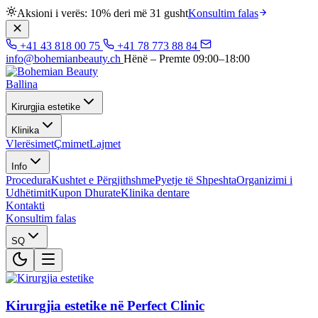
Aksioni i verës: 10% deri më 31 gusht
Konsultim falas
+41 43 818 00 75
+41 78 773 88 84
info@bohemianbeauty.ch
Hënë – Premte 09:00–18:00
Ballina
Kirurgjia estetike
Klinika
Vlerësimet
Çmimet
Lajmet
Info
Procedura
Kushtet e Përgjithshme
Pyetje të Shpeshta
Organizimi i
Udhëtimit
Kupon Dhurate
Klinika dentare
Kontakti
Konsultim falas
SQ
Kirurgjia estetike në Perfect Clinic