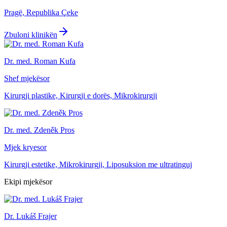
Pragë, Republika Çeke
Zbuloni klinikën
Dr. med. Roman Kufa
Shef mjekësor
Kirurgji plastike, Kirurgji e dorës, Mikrokirurgji
Dr. med. Zdeněk Pros
Mjek kryesor
Kirurgji estetike, Mikrokirurgji, Liposuksion me ultratinguj
Ekipi mjekësor
Dr. Lukáš Frajer