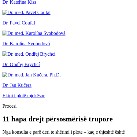
Dr. Kateřina Kiss
Dr. Pavel Coufal
Dr. Karolína Svobodová
Dr. Ondřej Brychcí
Dr. Jan Kučera
Ekipi i plotë mjekësor
Procesi
11 hapa drejt përsosmërisë trupore
Nga konsulta e parë deri te shërimi i plotë – kaq e thjeshtë është