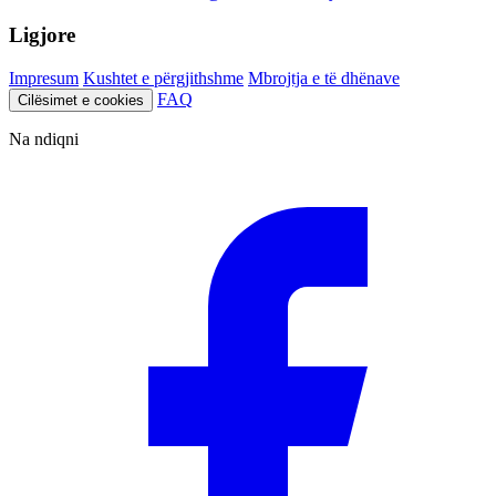
Ligjore
Impresum
Kushtet e përgjithshme
Mbrojtja e të dhënave
FAQ
Cilësimet e cookies
Na ndiqni