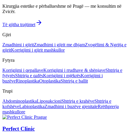
Kirurgjia estetike e përballueshme në Pragë — me konsultim në
Zvicër.
Të gjitha trajtimet
Gjiri
Zmadhimi i gjirit
Zmadhimi i gjirit me dhjam
Zvogëlimi & Ngritja e
gjirit
Korrigjimi i gjirit mashkullor
Fytyra
Korrigjimi i qepallave
Korrigjimi i rrudhave & shënjave
Shtrirja e
fytyrës
Shtrirja e qafës
Korrigjimi i mjëkrës
Korrigjimi i
buzëve
Rinoplastika
Otoplastika
Shtrirja e ballit
Trupi
Abdominoplastika
Liposukcioni
Shtrirja e krahëve
Shtrirja e
kofshëve
Labioplastika
Zmadhimi i buzëve gjenitale
Rrëthprerja
mashkullore
Perfect Clinic