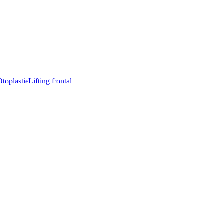
Otoplastie
Lifting frontal