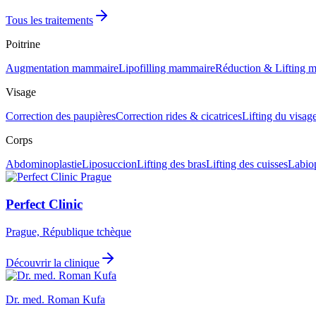
Tous les traitements
Poitrine
Augmentation mammaire
Lipofilling mammaire
Réduction & Lifting 
Visage
Correction des paupières
Correction rides & cicatrices
Lifting du visag
Corps
Abdominoplastie
Liposuccion
Lifting des bras
Lifting des cuisses
Labiop
Perfect Clinic
Prague, République tchèque
Découvrir la clinique
Dr. med. Roman Kufa