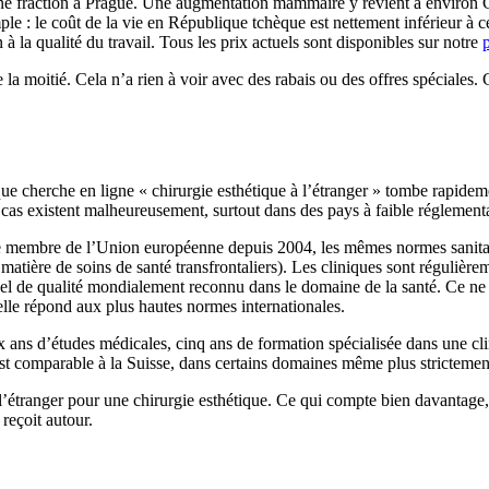
une fraction à Prague. Une augmentation mammaire y revient à environ 
mple : le coût de la vie en République tchèque est nettement inférieur à c
 à la qualité du travail. Tous les prix actuels sont disponibles sur notre
p
la moitié. Cela n’a rien à voir avec des rabais ou des offres spéciales
nque cherche en ligne « chirurgie esthétique à l’étranger » tombe rapidem
 cas existent malheureusement, surtout dans des pays à faible réglemen
 que membre de l’Union européenne depuis 2004, les mêmes normes sanita
matière de soins de santé transfrontaliers). Les cliniques sont régulièr
label de qualité mondialement reconnu dans le domaine de la santé. Ce ne
lle répond aux plus hautes normes internationales.
 ans d’études médicales, cinq ans de formation spécialisée dans une cli
st comparable à la Suisse, dans certains domaines même plus stricteme
 l’étranger pour une chirurgie esthétique. Ce qui compte bien davantage,
reçoit autour.