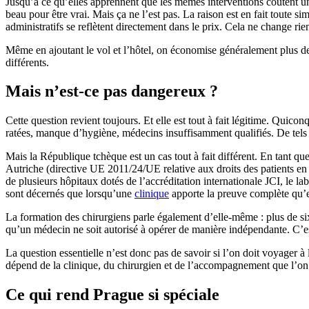
Jusqu’à ce qu’elles apprennent que les mêmes interventions coûtent 
beau pour être vrai. Mais ça ne l’est pas. La raison est en fait toute si
administratifs se reflètent directement dans le prix. Cela ne change rien
Même en ajoutant le vol et l’hôtel, on économise généralement plus de 
différents.
Mais n’est-ce pas dangereux ?
Cette question revient toujours. Et elle est tout à fait légitime. Quico
ratées, manque d’hygiène, médecins insuffisamment qualifiés. De tels
Mais la République tchèque est un cas tout à fait différent. En tant
Autriche (directive UE 2011/24/UE relative aux droits des patients en 
de plusieurs hôpitaux dotés de l’accréditation internationale JCI, le 
sont décernés que lorsqu’une
clinique
apporte la preuve complète qu’e
La formation des chirurgiens parle également d’elle-même : plus de six
qu’un médecin ne soit autorisé à opérer de manière indépendante. C’e
La question essentielle n’est donc pas de savoir si l’on doit voyager à
dépend de la clinique, du chirurgien et de l’accompagnement que l’on 
Ce qui rend Prague si spéciale