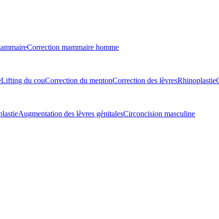
mammaire
Correction mammaire homme
e
Lifting du cou
Correction du menton
Correction des lèvres
Rhinoplastie
lastie
Augmentation des lèvres génitales
Circoncision masculine