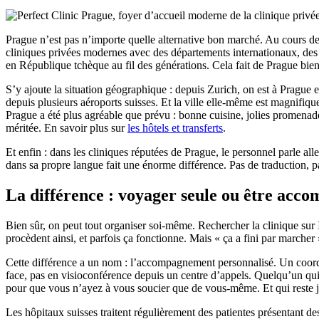
Prague n’est pas n’importe quelle alternative bon marché. Au cours des
cliniques privées modernes avec des départements internationaux, des c
en République tchèque au fil des générations. Cela fait de Prague bie
S’y ajoute la situation géographique : depuis Zurich, on est à Prague en 
depuis plusieurs aéroports suisses. Et la ville elle-même est magnifi
Prague a été plus agréable que prévu : bonne cuisine, jolies promenad
méritée. En savoir plus sur
les hôtels et transferts
.
Et enfin : dans les cliniques réputées de Prague, le personnel parle 
dans sa propre langue fait une énorme différence. Pas de traduction, 
La différence : voyager seule ou être acc
Bien sûr, on peut tout organiser soi-même. Rechercher la clinique sur I
procèdent ainsi, et parfois ça fonctionne. Mais « ça a fini par marcher »
Cette différence a un nom : l’accompagnement personnalisé. Un coordi
face, pas en visioconférence depuis un centre d’appels. Quelqu’un qui c
pour que vous n’ayez à vous soucier que de vous-même. Et qui reste jo
Les hôpitaux suisses traitent régulièrement des patientes présentant d