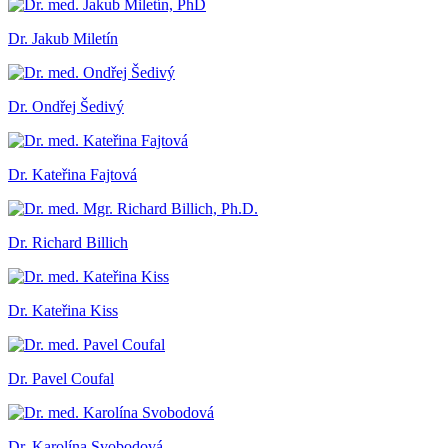
Dr. Jakub Miletín
Dr. Ondřej Šedivý
Dr. Kateřina Fajtová
Dr. Richard Billich
Dr. Kateřina Kiss
Dr. Pavel Coufal
Dr. Karolína Svobodová