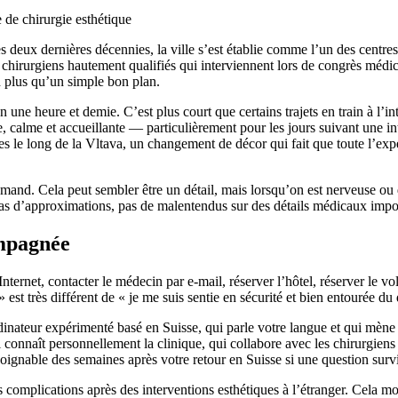
 deux dernières décennies, la ville s’est établie comme l’un des centres
hirurgiens hautement qualifiés qui interviennent lors de congrès médica
n plus qu’un simple bon plan.
une heure et demie. C’est plus court que certains trajets en train à l’int
que, calme et accueillante — particulièrement pour les jours suivant un
es le long de la Vltava, un changement de décor qui fait que toute l’ex
allemand. Cela peut sembler être un détail, mais lorsqu’on est nerveuse 
pas d’approximations, pas de malentendus sur des détails médicaux impo
ompagnée
nternet, contacter le médecin par e-mail, réserver l’hôtel, réserver le v
 est très différent de « je me suis sentie en sécurité et bien entourée du 
nateur expérimenté basé en Suisse, qui parle votre langue et qui mène u
onnaît personnellement la clinique, qui collabore avec les chirurgiens e
ignable des semaines après votre retour en Suisse si une question survi
es complications après des interventions esthétiques à l’étranger. Cela 