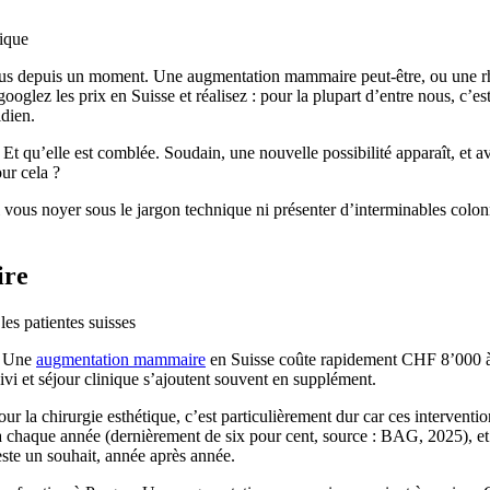
vous depuis un moment. Une augmentation mammaire peut-être, ou une rh
 googlez les prix en Suisse et réalisez : pour la plupart d’entre nous, c’
idien.
 Et qu’elle est comblée. Soudain, une nouvelle possibilité apparaît, et 
ur cela ?
 vous noyer sous le jargon technique ni présenter d’interminables colon
ire
x. Une
augmentation mammaire
en Suisse coûte rapidement CHF 8’000 
ivi et séjour clinique s’ajoutent souvent en supplément.
r la chirurgie esthétique, c’est particulièrement dur car ces interventio
chaque année (dernièrement de six pour cent, source : BAG, 2025), et 
este un souhait, année après année.