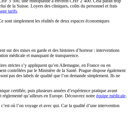
CHF 3’500, une rhinoplastie à environ CHF 2’400. Cela paraît trop
elui de la Suisse. Loyers des cliniques, coûts du personnel et frais
age tarifs
.
. Ce sont simplement les réalités de deux espaces économiques
ent sur des mises en garde et des histoires d’horreur : interventions
tation médicale et manquant de transparence.
ires strictes s’y appliquent qu’en Allemagne, en France ou en
ement contrôlées par le Ministère de la Santé. Prague dispose également
 sont pas des labels de qualité que l’on demande simplement. Ils ne
nique certifiée, puis plusieurs années d’expérience pratique avant
nt réglementé qu’ailleurs en Europe. Découvrez notre
équipe médicale
.
 c’est où l’on voyage et avec qui. Car la qualité d’une intervention