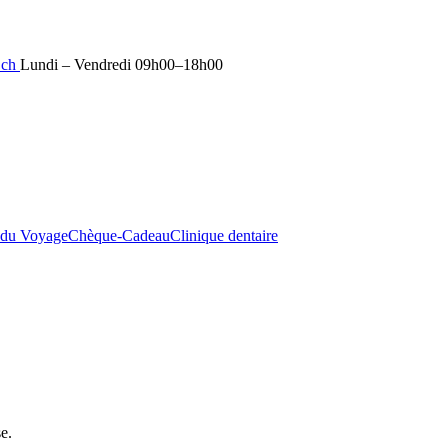
.ch
Lundi – Vendredi 09h00–18h00
 du Voyage
Chèque-Cadeau
Clinique dentaire
e.