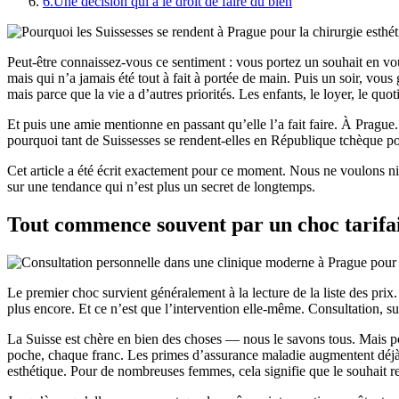
6.
Une décision qui a le droit de faire du bien
Peut-être connaissez-vous ce sentiment : vous portez un souhait en 
mais qui n’a jamais été tout à fait à portée de main. Puis un soir, vous
mais parce que la vie a d’autres priorités. Les enfants, le loyer, le quot
Et puis une amie mentionne en passant qu’elle l’a fait faire. À Prague.
pourquoi tant de Suissesses se rendent-elles en République tchèque po
Cet article a été écrit exactement pour ce moment. Nous ne voulons ni
sur une tendance qui n’est plus un secret de longtemps.
Tout commence souvent par un choc tarifa
Le premier choc survient généralement à la lecture de la liste des pri
plus encore. Et ce n’est que l’intervention elle-même. Consultation, su
La Suisse est chère en bien des choses — nous le savons tous. Mais pou
poche, chaque franc. Les primes d’assurance maladie augmentent déjà 
esthétique. Pour de nombreuses femmes, cela signifie que le souhait r