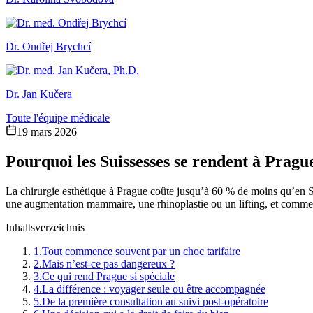
Dr. Ondřej Brychcí
Dr. Jan Kučera
Toute l'équipe médicale
19 mars 2026
Pourquoi les Suissesses se rendent à Pragu
La chirurgie esthétique à Prague coûte jusqu’à 60 % de moins qu’en S
une augmentation mammaire, une rhinoplastie ou un lifting, et comment
Inhaltsverzeichnis
1.
Tout commence souvent par un choc tarifaire
2.
Mais n’est-ce pas dangereux ?
3.
Ce qui rend Prague si spéciale
4.
La différence : voyager seule ou être accompagnée
5.
De la première consultation au suivi post-opératoire