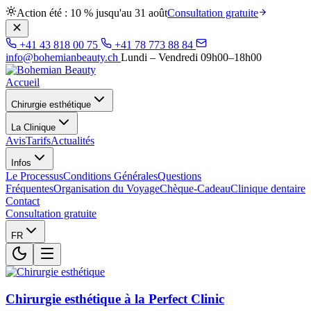
Action été : 10 % jusqu'au 31 août
Consultation gratuite
+41 43 818 00 75
+41 78 773 88 84
info@bohemianbeauty.ch
Lundi – Vendredi 09h00–18h00
Accueil
Chirurgie esthétique
La Clinique
Avis
Tarifs
Actualités
Infos
Le Processus
Conditions Générales
Questions
Fréquentes
Organisation du Voyage
Chèque-Cadeau
Clinique dentaire
Contact
Consultation gratuite
FR
Chirurgie esthétique à la Perfect Clinic