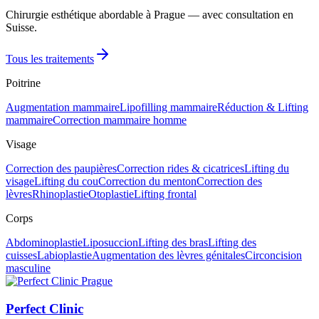
Chirurgie esthétique abordable à Prague — avec consultation en
Suisse.
Tous les traitements
Poitrine
Augmentation mammaire
Lipofilling mammaire
Réduction & Lifting
mammaire
Correction mammaire homme
Visage
Correction des paupières
Correction rides & cicatrices
Lifting du
visage
Lifting du cou
Correction du menton
Correction des
lèvres
Rhinoplastie
Otoplastie
Lifting frontal
Corps
Abdominoplastie
Liposuccion
Lifting des bras
Lifting des
cuisses
Labioplastie
Augmentation des lèvres génitales
Circoncision
masculine
Perfect Clinic