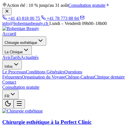
Action été : 10 % jusqu'au 31 août
Consultation gratuite
+41 43 818 00 75
+41 78 773 88 84
info@bohemianbeauty.ch
Lundi – Vendredi 09h00–18h00
Accueil
Chirurgie esthétique
La Clinique
Avis
Tarifs
Actualités
Infos
Le Processus
Conditions Générales
Questions
Fréquentes
Organisation du Voyage
Chèque-Cadeau
Clinique dentaire
Contact
Consultation gratuite
FR
Chirurgie esthétique à la Perfect Clinic