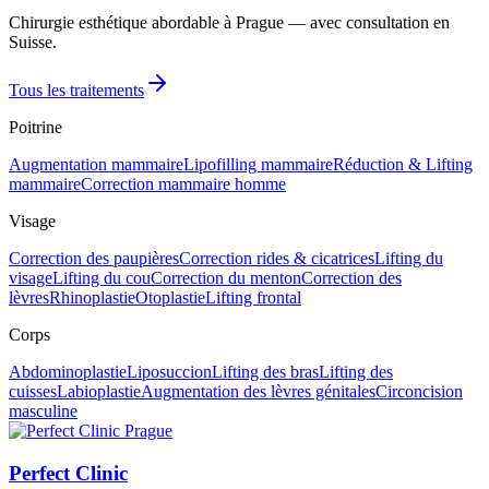
Chirurgie esthétique abordable à Prague — avec consultation en
Suisse.
Tous les traitements
Poitrine
Augmentation mammaire
Lipofilling mammaire
Réduction & Lifting
mammaire
Correction mammaire homme
Visage
Correction des paupières
Correction rides & cicatrices
Lifting du
visage
Lifting du cou
Correction du menton
Correction des
lèvres
Rhinoplastie
Otoplastie
Lifting frontal
Corps
Abdominoplastie
Liposuccion
Lifting des bras
Lifting des
cuisses
Labioplastie
Augmentation des lèvres génitales
Circoncision
masculine
Perfect Clinic