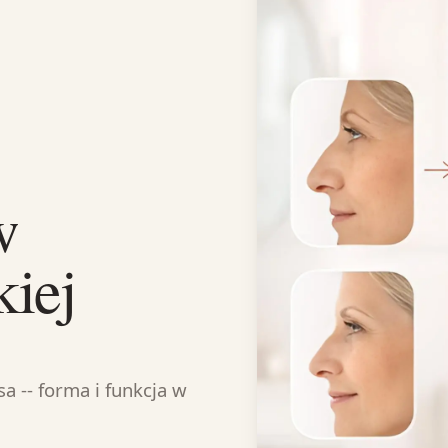
Dr. Pavel Coufal
Rhinoplastyka
Otoplastyka
Lifting czoła
w
kiej
a -- forma i funkcja w