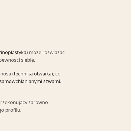
rinoplastyka)
moze rozwiazac
pewnosci siebie.
 nosa (
technika otwarta
), co
samowchlanianymi szwami
.
 przekonujacy zarowno
o profilu.