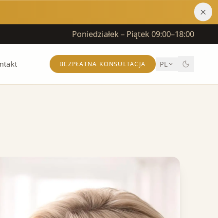
Poniedziałek – Piątek 09:00–18:00
ntakt
PL
BEZPŁATNA KONSULTACJA
RSKI
CIAŁO
Abdominoplastyka
Liposukcja
Dr. Jiří Paděra
Dr. Jiří Ferra
Dr. Jakub Miletín
Lifting ramion
Lifting ud
Dr. Kateřina Fajtová
Dr. Richard Billich
Dr. Kateřina Kiss
na
Labioplastyka
Powiększanie warg sromowych