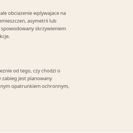
wale obciazenie wplywajace na
emieszczen, asymetrii lub
lad spowodowany skrzywieniem
kcje.
leznie od tego, czy chodzi o
y zabieg jest planowany
jalnym opatrunkiem ochronnym,