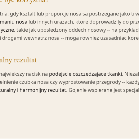
na, gdy ksztalt lub proporcje nosa sa postrzegane jako tr
amaniu nosa
lub innych urazach, ktore doprowadzily do prz
yczne
, takie jak uposledzony oddech nosowy -- na przyk
 drogami wewnatrz nosa -- moga rowniez uzasadniac kore
alny rezultat
najwiekszy nacisk na
podejscie oszczedzajace tkanki
. Nieza
elnienie czubka nosa czy wyprostowanie przegrody -- kazd
turalny i harmonijny rezultat
. Gojenie wspierane jest spec
.