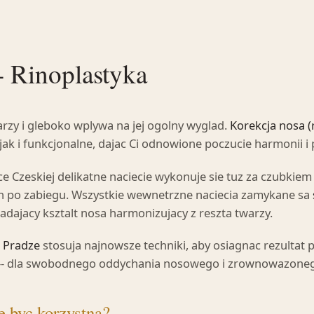
- Rinoplastyka
rzy i gleboko wplywa na jej ogolny wyglad.
Korekcja nosa (
ak i funkcjonalne, dajac Ci odnowione poczucie harmonii i 
e Czeskiej delikatne naciecie wykonuje sie tuz za czubkiem
n po zabiegu. Wszystkie wewnetrzne naciecia zamykane sa
adajacy ksztalt nosa harmonizujacy z reszta twarzy.
w Pradze
stosuja najnowsze techniki, aby osiagnac rezultat
ie -- dla swobodnego oddychania nosowego i zrownowazoneg
e byc korzystna?