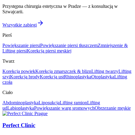
Przystępna chirurgia estetyczna w Pradze — z konsultacją w
Szwajcarii.
Wszystkie zabiegi
Pierś
Powiększanie piersi
Powiększanie piersi tłuszczem
Zmniejszenie &
Lifting piersi
Korekcja piersi męskiej
Twarz
Korekcja powiek
Korekcja zmarszczek & blizn
Lifting twarzy
Lifting
szyi
Korekcja brody
Korekcja ust
Rhinoplastyka
Otoplastyka
Lifting
czoła
Ciało
Abdominoplastyka
Liposukcja
Lifting ramion
Lifting
ud
Labioplastyka
Powiększanie warg sromowych
Obrzezanie męskie
Perfect Clinic