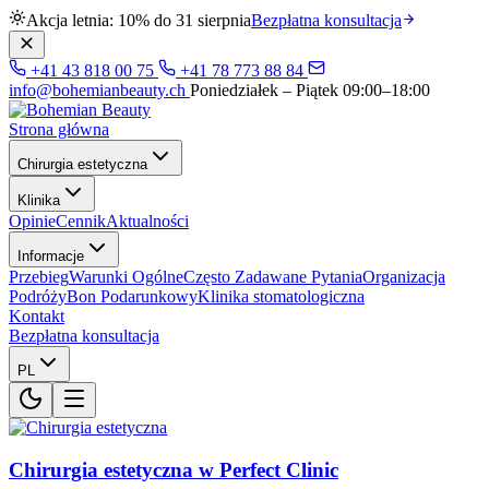
Akcja letnia: 10% do 31 sierpnia
Bezpłatna konsultacja
+41 43 818 00 75
+41 78 773 88 84
info@bohemianbeauty.ch
Poniedziałek – Piątek 09:00–18:00
Strona główna
Chirurgia estetyczna
Klinika
Opinie
Cennik
Aktualności
Informacje
Przebieg
Warunki Ogólne
Często Zadawane Pytania
Organizacja
Podróży
Bon Podarunkowy
Klinika stomatologiczna
Kontakt
Bezpłatna konsultacja
PL
Chirurgia estetyczna w Perfect Clinic