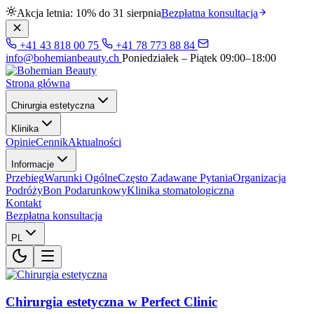
Akcja letnia: 10% do 31 sierpnia
Bezpłatna konsultacja
+41 43 818 00 75
+41 78 773 88 84
info@bohemianbeauty.ch
Poniedziałek – Piątek 09:00–18:00
Strona główna
Chirurgia estetyczna
Klinika
Opinie
Cennik
Aktualności
Informacje
Przebieg
Warunki Ogólne
Często Zadawane Pytania
Organizacja
Podróży
Bon Podarunkowy
Klinika stomatologiczna
Kontakt
Bezpłatna konsultacja
PL
Chirurgia estetyczna w Perfect Clinic