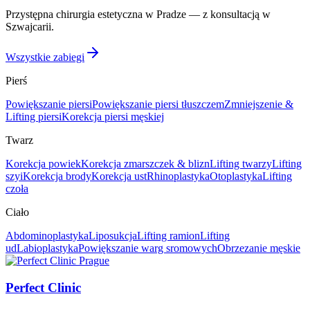
Przystępna chirurgia estetyczna w Pradze — z konsultacją w
Szwajcarii.
Wszystkie zabiegi
Pierś
Powiększanie piersi
Powiększanie piersi tłuszczem
Zmniejszenie &
Lifting piersi
Korekcja piersi męskiej
Twarz
Korekcja powiek
Korekcja zmarszczek & blizn
Lifting twarzy
Lifting
szyi
Korekcja brody
Korekcja ust
Rhinoplastyka
Otoplastyka
Lifting
czoła
Ciało
Abdominoplastyka
Liposukcja
Lifting ramion
Lifting
ud
Labioplastyka
Powiększanie warg sromowych
Obrzezanie męskie
Perfect Clinic