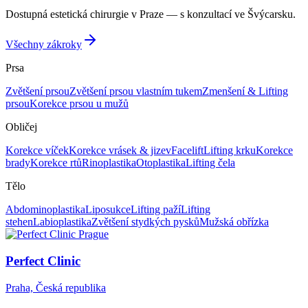
Dostupná estetická chirurgie v Praze — s konzultací ve Švýcarsku.
Všechny zákroky
Prsa
Zvětšení prsou
Zvětšení prsou vlastním tukem
Zmenšení & Lifting
prsou
Korekce prsou u mužů
Obličej
Korekce víček
Korekce vrásek & jizev
Facelift
Lifting krku
Korekce
brady
Korekce rtů
Rinoplastika
Otoplastika
Lifting čela
Tělo
Abdominoplastika
Liposukce
Lifting paží
Lifting
stehen
Labioplastika
Zvětšení stydkých pysků
Mužská obřízka
Perfect Clinic
Praha, Česká republika