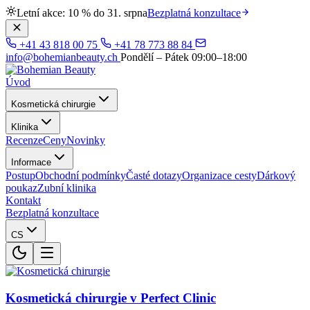
Letní akce: 10 % do 31. srpna
Bezplatná konzultace
+41 43 818 00 75
+41 78 773 88 84
info@bohemianbeauty.ch
Pondělí – Pátek 09:00–18:00
Úvod
Kosmetická chirurgie
Klinika
Recenze
Ceny
Novinky
Informace
Postup
Obchodní podmínky
Časté dotazy
Organizace cesty
Dárkový
poukaz
Zubní klinika
Kontakt
Bezplatná konzultace
CS
Kosmetická chirurgie v Perfect Clinic