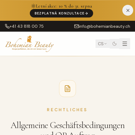
Letní akce: 10 % do 31. srpna
BEZPLATNÁ KONZULTACE
+41 43 818 00 75
info@bohemianbeauty.ch
CS
RECHTLICHES
Allgemeine Geschäftsbedingungen